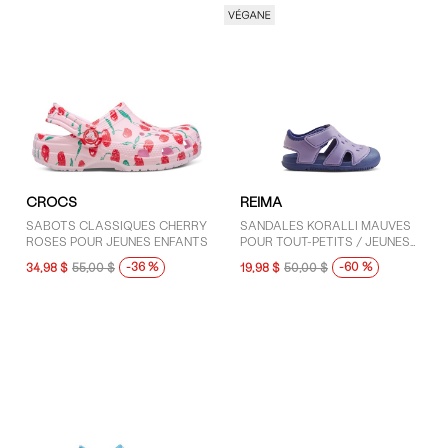
CROCS
REIMA
SABOTS CLASSIQUES CHERRY
SANDALES KORALLI MAUVES
ROSES POUR JEUNES ENFANTS
POUR TOUT-PETITS / JEUNES
ENFANTS
-36 %
-60 %
34,98 $
55,00 $
19,98 $
50,00 $