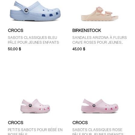
CROCS
BIRKENSTOCK
GENRE
SABOTS CLASSIQUES BLEU
SANDALES ARIZONA À FLEURS
Enfants (27)
PÂLE POUR JEUNES ENFANTS
CAV/E ROSES POUR JEUNES
ENFANTS
50,00 $
45,00 $
MARQUES
Birkenstock (4)
Crocs (16)
Native (5)
Reima (2)
CROCS
CROCS
PRIX
PETITS SABOTS POUR BÉBÉ EN
SABOTS CLASSIQUES ROSE
30 $ - 50 $ (12)
ROSE PÂLE
PÂLE POUR JEUNES ENFANTS