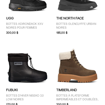
GENRE
UGG
THE NORTH FACE
Femmes (16)
BOTTES ADIRONDACK XXV
BOTTES GLENCLYFFE URBAN
NOIRES POUR FEMMES
NOIRES
Unisexe (5)
300,00 $
185,00 $
MARQUES
Blundstone (5)
Dr. Martens (1)
FUBUKI (2)
Sorel (3)
The North Face (2)
Timberland (2)
FUBUKI
TIMBERLAND
UGG (9)
BOTTES D'HIVER NISEKO 3.0
BOTTES À PLATEFORME
LOW NOIRES
IMPERMÉABLES ET DOUBLÉES
STONE STREET BRUNES POUR
170,00 $
200,00 $