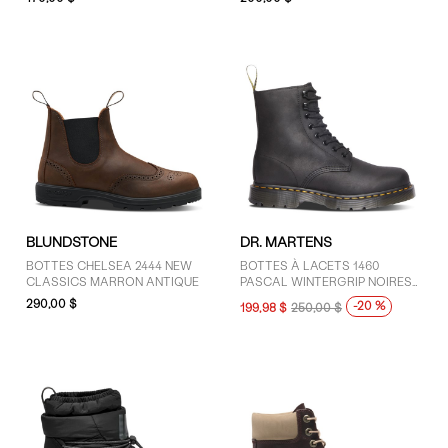
FEMMES
PRIX
101 $ - 125 $ (1)
76 $ - 100 $ (1)
Plus de 125 $ (21)
TAILLE
4 (5)
BLUNDSTONE
DR. MARTENS
4.5 (4)
BOTTES CHELSEA 2444 NEW
BOTTES À LACETS 1460
5 (15)
CLASSICS MARRON ANTIQUE
PASCAL WINTERGRIP NOIRES
POUR FEMMES
5.5 (7)
290,00 $
-20 %
199,98 $
250,00 $
6 (18)
6.5 (10)
7 (14)
7.5 (9)
8 (14)