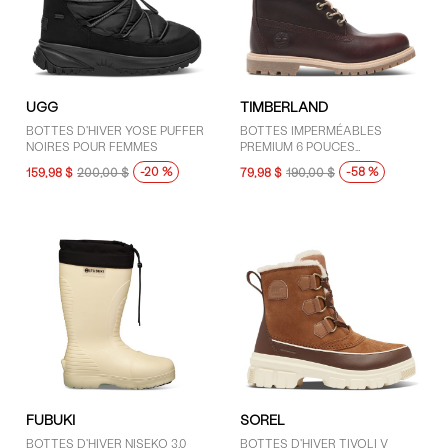
8.5 (7)
9 (12)
9.5 (4)
10 (12)
UGG
TIMBERLAND
10.5 (4)
BOTTES D'HIVER YOSE PUFFER
BOTTES IMPERMÉABLES
11 (8)
NOIRES POUR FEMMES
PREMIUM 6 POUCES
BOURGOGNE POUR FEMMES
11.5 (4)
-20 %
-58 %
159,98 $
200,00 $
79,98 $
190,00 $
AFFICHER PLUS
COULEUR
Brun (7)
Jaune (1)
Noir (15)
Rose (1)
FUBUKI
SOREL
BOTTES D'HIVER NISEKO 3.0
BOTTES D'HIVER TIVOLI V