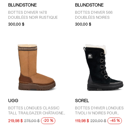
BLUNDSTONE
BLUNDSTONE
BOTTES D'HIVER 1478
BOTTES D'HIVER 566
DOUBLÉES NOIR RUSTIQUE
DOUBLÉES NOIRES
300,00 $
300,00 $
UGG
SOREL
BOTTES LONGUES CLASSIC
BOTTES D'HIVER LONGUES
TALL TRAILGAZER CHÂTAIGNE
TIVOLI IV NOIRES POUR
POUR FEMMES
FEMMES
-20 %
-45 %
219,98 $
275,00 $
119,98 $
220,00 $