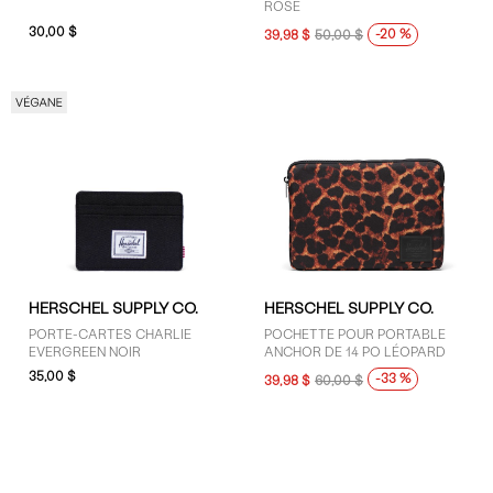
ROSE
30,00 $
-20 %
39,98 $
50,00 $
TAILLE
S (9)
O (9)
COULEUR
Brun (3)
Noir (5)
HERSCHEL SUPPLY CO.
HERSCHEL SUPPLY CO.
Rose (1)
PORTE-CARTES CHARLIE
POCHETTE POUR PORTABLE
EVERGREEN NOIR
ANCHOR DE 14 PO LÉOPARD
35,00 $
-33 %
39,98 $
60,00 $