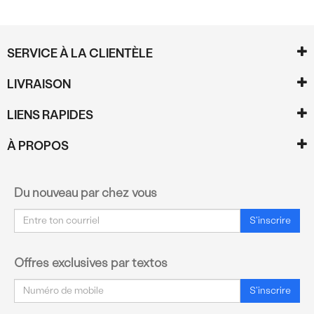
TAILLE
S (2)
O (2)
SERVICE À LA CLIENTÈLE
LIVRAISON
COULEUR
LIENS RAPIDES
Blanc (1)
À PROPOS
Noir (1)
Du nouveau par chez vous
Courriel
S'inscrire
Offres exclusives par textos
Courriel
S'inscrire