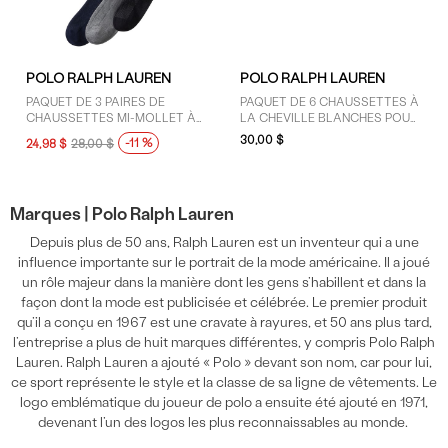
GENRE
POLO RALPH LAUREN
POLO RALPH LAUREN
Femmes (1)
PAQUET DE 3 PAIRES DE
PAQUET DE 6 CHAUSSETTES À
CHAUSSETTES MI-MOLLET À
LA CHEVILLE BLANCHES POUR
Hommes (1)
MOTIFS CLASSIQUES GRISES,
FEMMES
30,00 $
-11 %
24,98 $
28,00 $
BLEU MARINE ET NOIRES POUR
HOMMES
MARQUES
Marques |
Polo Ralph Lauren
Polo Ralph Lauren (2)
Depuis plus de 50 ans, Ralph Lauren est un inventeur qui a une
influence importante sur le portrait de la mode américaine. Il a joué
un rôle majeur dans la manière dont les gens s’habillent et dans la
façon dont la mode est publicisée et célébrée. Le premier produit
PRIX
qu’il a conçu en 1967 est une cravate à rayures, et 50 ans plus tard,
l’entreprise a plus de huit marques différentes, y compris Polo Ralph
30 $ - 50 $ (1)
Lauren. Ralph Lauren a ajouté « Polo » devant son nom, car pour lui,
Moins de 30 $ (1)
ce sport représente le style et la classe de sa ligne de vêtements. Le
logo emblématique du joueur de polo a ensuite été ajouté en 1971,
devenant l’un des logos les plus reconnaissables au monde.