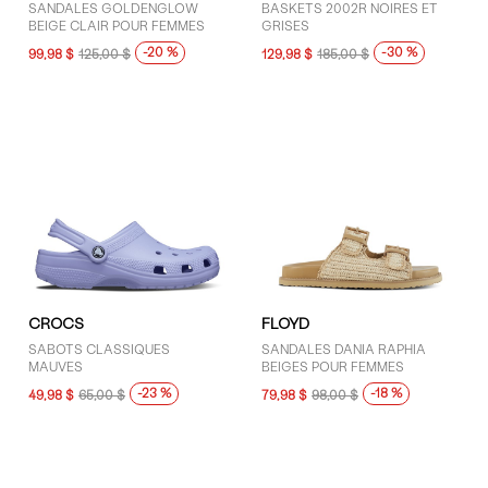
SANDALES GOLDENGLOW
BASKETS 2002R NOIRES ET
BEIGE CLAIR POUR FEMMES
GRISES
-20 %
-30 %
99,98 $
125,00 $
129,98 $
185,00 $
CROCS
FLOYD
SABOTS CLASSIQUES
SANDALES DANIA RAPHIA
MAUVES
BEIGES POUR FEMMES
-23 %
-18 %
49,98 $
65,00 $
79,98 $
98,00 $