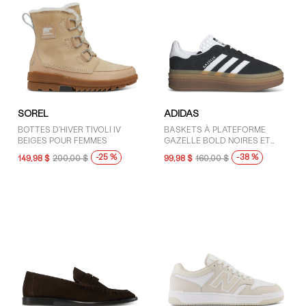
Vert (6)
SOREL
ADIDAS
BOTTES D'HIVER TIVOLI IV
BASKETS À PLATEFORME
BEIGES POUR FEMMES
GAZELLE BOLD NOIRES ET
BLANCHES POUR FEMMES
-25 %
-38 %
149,98 $
200,00 $
99,98 $
160,00 $