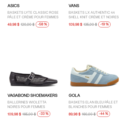
ASICS
VANS
BASKETS LYTE CLASSIC ROSE
BASKETS LX AUTHENTIC 44
PÂLE ET CRÈME POUR FEMMES
SHELL KNIT CRÈME ET NOIRES
-58 %
-19 %
49,98 $
120,00 $
109,98 $
135,00 $
VAGABOND SHOEMAKERS
GOLA
BALLERINES WIOLETTA
BASKETS ELAN BLEU PÂLE ET
NOIRES POUR FEMMES
BLANCHES POUR FEMMES
-33 %
-44 %
109,98 $
165,00 $
89,98 $
160,00 $