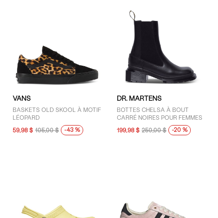
VANS
DR. MARTENS
BASKETS OLD SKOOL À MOTIF
BOTTES CHELSA À BOUT
LÉOPARD
CARRÉ NOIRES POUR FEMMES
-43 %
-20 %
59,98 $
105,00 $
199,98 $
250,00 $