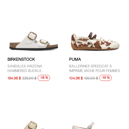
BIRKENSTOCK
PUMA
SANDALES ARIZONA
BALLERINES SPEEDCAT À
HAMMERED BUCKLE
IMPRIMÉ VACHE POUR FEMMES
BLANCHES POUR FEMMES
-18 %
-19 %
184,98 $
225,00 $
104,98 $
130,00 $