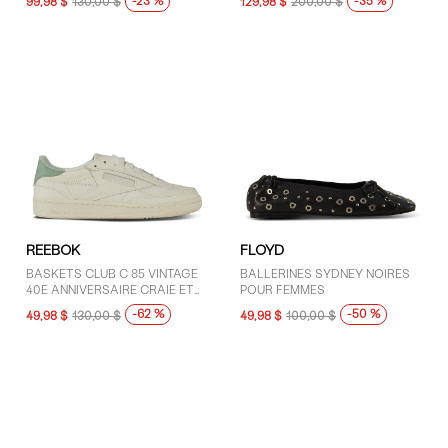
-23 %
-35 %
99,98 $
130,00 $
129,98 $
200,00 $
POUR FEMMES
REEBOK
FLOYD
BASKETS CLUB C 85 VINTAGE
BALLERINES SYDNEY NOIRES
40E ANNIVERSAIRE CRAIE ET
POUR FEMMES
SAUGE POUR FEMMES
-62 %
-50 %
49,98 $
130,00 $
49,98 $
100,00 $