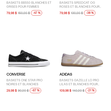
10 (35)
BASKETS BB550 BLANCHES ET
BASKETS SPEEDCAT OG
GRISES POUR FEMMES
ROSES ET BLANCHES POUR
10.5 (5)
FEMMES
-47 %
-38 %
79,98 $
150,00 $
79,98 $
130,00 $
AFFICHER PLUS
COULEUR
Blanc (17)
Bleu (2)
Brun (27)
Gris (31)
Jaune (2)
CONVERSE
ADIDAS
Mauve (3)
BASKETS ONE STAR PRO
BASKETS GAZELLE LO PRO
NOIRES ET BLANCHES
LILAS ET BLANCHES POUR
Noir (39)
FEMMES
-67 %
-21 %
29,98 $
90,00 $
109,98 $
140,00 $
Rose (7)
Rouge (2)