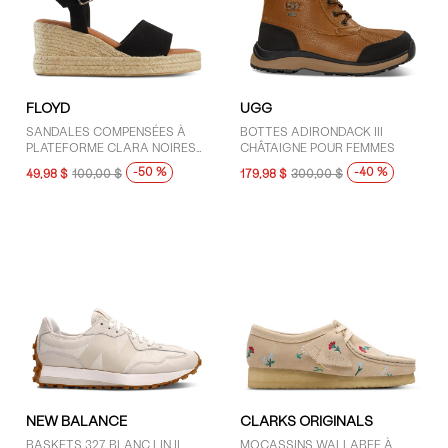
FLOYD
UGG
SANDALES COMPENSÉES À
BOTTES ADIRONDACK III
PLATEFORME CLARA NOIRES
CHÂTAIGNE POUR FEMMES
POUR FEMMES
-50 %
-40 %
49,98 $
100,00 $
179,98 $
300,00 $
NEW BALANCE
CLARKS ORIGINALS
BASKETS 327 BLANC LIN II
MOCASSINS WALLABEE À