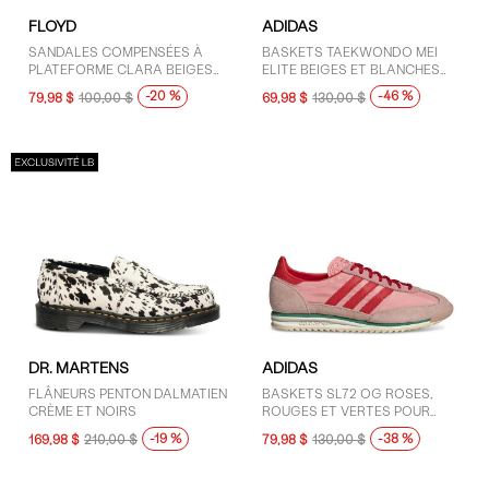
FLOYD
ADIDAS
SANDALES COMPENSÉES À
BASKETS TAEKWONDO MEI
PLATEFORME CLARA BEIGES
ELITE BEIGES ET BLANCHES
POUR FEMMES
POUR FEMMES
-20 %
-46 %
79,98 $
100,00 $
69,98 $
130,00 $
DR. MARTENS
ADIDAS
FLÂNEURS PENTON DALMATIEN
BASKETS SL72 OG ROSES,
CRÈME ET NOIRS
ROUGES ET VERTES POUR
FEMMES
-19 %
-38 %
169,98 $
210,00 $
79,98 $
130,00 $