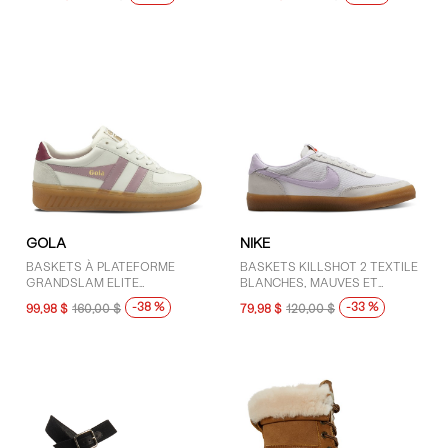
GOLA
NIKE
BASKETS À PLATEFORME
BASKETS KILLSHOT 2 TEXTILE
GRANDSLAM ELITE
BLANCHES, MAUVES ET
BLANCHES, ROSES ET
GOMME POUR FEMMES
-38 %
-33 %
99,98 $
160,00 $
79,98 $
120,00 $
ROUGES POUR FEMMES