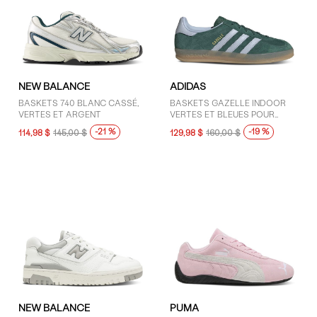
TAILLE
3 (2)
3.5 (6)
NEW BALANCE
ADIDAS
4 (17)
BASKETS 740 BLANC CASSÉ,
BASKETS GAZELLE INDOOR
VERTES ET ARGENT
VERTES ET BLEUES POUR
4.5 (16)
FEMMES
-21 %
-19 %
114,98 $
145,00 $
129,98 $
160,00 $
5 (54)
5.5 (36)
6 (80)
6.5 (44)
7 (55)
7.5 (35)
8 (44)
8.5 (36)
9 (46)
9.5 (16)
NEW BALANCE
PUMA