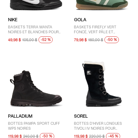
NIKE
GOLA
BASKETS TERRA MANTA
BASKETS FIREFLY VERT
NOIRES ET BLANCHES POUR
FONCÉ, VERT PÂLE ET
FEMMES
BLANCHES POUR FEMMES
-52 %
-50 %
49,98 $
105,00 $
79,98 $
160,00 $
PALLADIUM
SOREL
BOTTES PAMPA SPORT CUFF
BOTTES D'HIVER LONGUES
WPS NOIRES
TIVOLI IV NOIRES POUR
FEMMES
-50 %
-45 %
119,98 $
240,00 $
119,98 $
220,00 $