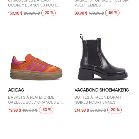
CHAUSSURES BATEAU
BASKETS TORNADO FUCHSIA
GODNEY BLANCHES POUR
POUR FEMMES
FEMMES
-20 %
-56 %
159,98 $
200,00 $
69,98 $
160,00 $
ADIDAS
VAGABOND SHOEMAKERS
BASKETS À PLATEFORME
BOTTES À TALON DORAH
GAZELLE BOLD ORANGES ET
NOIRES POUR FEMMES
ROSES POUR FEMMES
-50 %
-20 %
79,98 $
160,00 $
214,98 $
270,00 $