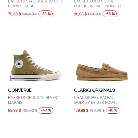
BASKETS 574 BEIGE ARGILE ET
BASKETS OLD SKOOL
BLANC CASSÉ
CHECKERBOARD NOIRES ET
BLANCHES
-33 %
-68 %
79,98 $
120,00 $
29,98 $
95,00 $
CONVERSE
CLARKS ORIGINALS
BASKETS CHUCK 70 HI VERT
CHAUSSURES BATEAU
MARAIS
GODNEY BEIGES POUR
FEMMES
-40 %
-16 %
59,98 $
100,00 $
159,98 $
190,00 $