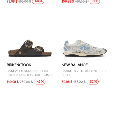
-50 %
-31 %
79,98 $
160,00 $
109,98 $
160,00 $
FEMMES
BIRKENSTOCK
NEW BALANCE
SANDALES ARIZONA BUCKLE
BASKETS 204L ARGENTÉS ET
EN RAPHIA NOIR POUR FEMMES
BLEUS
-42 %
-55 %
149,98 $
260,00 $
69,98 $
155,00 $