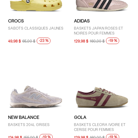
CROCS
ADIDAS
SABOTS CLASSIQUES JAUNES
BASKETS JAPAN ROSES ET
NOIRES POUR FEMMES
-23 %
-19 %
49,98 $
65,00 $
129,98 $
160,00 $
NEW BALANCE
GOLA
BASKETS 204L GRISES
BASKETS CLEORA IVOIRE ET
CERISE POUR FEMMES
-19 %
-19 %
124,98 $
155,00 $
129,98 $
160,00 $