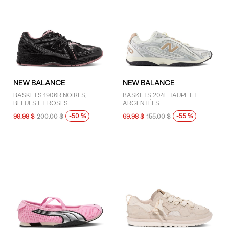
NEW BALANCE
NEW BALANCE
BASKETS 1906R NOIRES,
BASKETS 204L TAUPE ET
BLEUES ET ROSES
ARGENTÉES
-50 %
-55 %
99,98 $
200,00 $
69,98 $
155,00 $