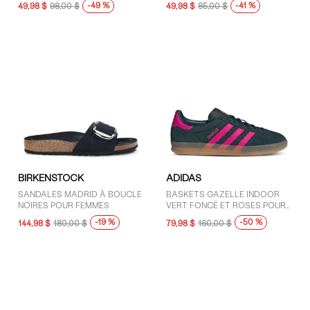
-49 %
-41 %
49,98 $
98,00 $
49,98 $
85,00 $
Herschel Supply Co. (1)
HOKA (2)
New Balance (17)
Nike (6)
On (1)
Pajar (1)
Palladium (1)
AFFICHER PLUS
BIRKENSTOCK
ADIDAS
PRIX
SANDALES MADRID À BOUCLE
BASKETS GAZELLE INDOOR
101 $ - 125 $ (15)
NOIRES POUR FEMMES
VERT FONCÉ ET ROSES POUR
FEMMES
30 $ - 50 $ (16)
-19 %
-50 %
144,98 $
180,00 $
79,98 $
160,00 $
51 $ - 75 $ (23)
76 $ - 100 $ (37)
Moins de 30 $ (5)
Plus de 125 $ (34)