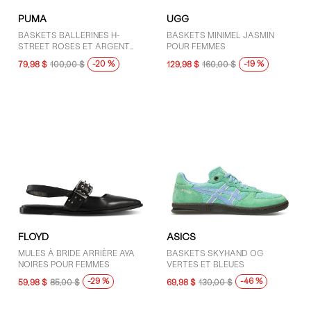
PUMA
UGG
BASKETS BALLERINES H-
BASKETS MINIMEL JASMIN
STREET ROSES ET ARGENT
POUR FEMMES
POUR FEMMES
-20 %
-19 %
79,98 $
100,00 $
129,98 $
160,00 $
FLOYD
ASICS
MULES À BRIDE ARRIÈRE AYA
BASKETS SKYHAND OG
NOIRES POUR FEMMES
VERTES ET BLEUES
-29 %
-46 %
59,98 $
85,00 $
69,98 $
130,00 $