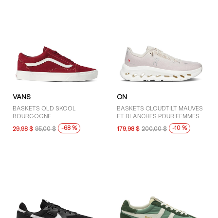
VANS
ON
BASKETS OLD SKOOL
BASKETS CLOUDTILT MAUVES
BOURGOGNE
ET BLANCHES POUR FEMMES
-68 %
-10 %
29,98 $
95,00 $
179,98 $
200,00 $