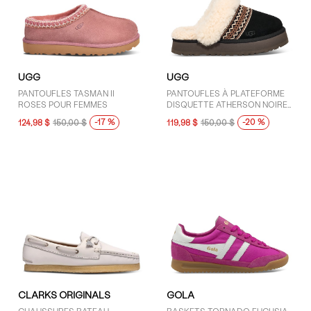
UGG
UGG
PANTOUFLES TASMAN II
PANTOUFLES À PLATEFORME
ROSES POUR FEMMES
DISQUETTE ATHERSON NOIRES
POUR FEMMES
-17 %
-20 %
124,98 $
150,00 $
119,98 $
150,00 $
CLARKS ORIGINALS
GOLA