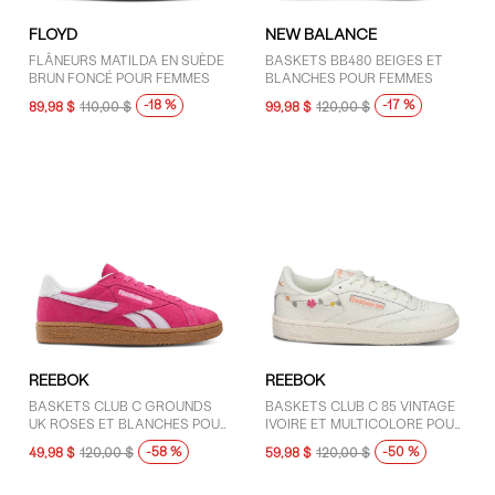
FLOYD
NEW BALANCE
FLÂNEURS MATILDA EN SUÈDE
BASKETS BB480 BEIGES ET
BRUN FONCÉ POUR FEMMES
BLANCHES POUR FEMMES
-18 %
-17 %
89,98 $
110,00 $
99,98 $
120,00 $
REEBOK
REEBOK
BASKETS CLUB C GROUNDS
BASKETS CLUB C 85 VINTAGE
UK ROSES ET BLANCHES POUR
IVOIRE ET MULTICOLORE POUR
FEMMES
FEMMES
-58 %
-50 %
49,98 $
120,00 $
59,98 $
120,00 $