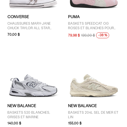
CONVERSE
PUMA
CHAUSSURES MARY-JANE
BASKETS SPEEDCAT OG
CHUCK TAYLOR ALL STAR
ROSES ET BLANCHES POUR
DAINTY BLANCHES POUR
FEMMES
70,00 $
-38 %
79,98 $
130,00 $
FEMMES
NEW BALANCE
NEW BALANCE
BASKETS 530 BLANCHES,
BASKETS 204L SEL DE MER ET
GRISES ET MARINE
LIN
140,00 $
155,00 $