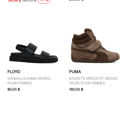
-17 %
149,98 $
180,00 $
HOKA (11)
KEEN (5)
New Balance (60)
Nike (30)
On (13)
PUMA (19)
Reebok (18)
AFFICHER PLUS
FLOYD
PUMA
PRIX
SANDALES EMMA NOIRES
BASKETS SPEEDCAT WEDGE
POUR FEMMES
TAUPE POUR FEMMES
101 $ - 125 $ (64)
85,00 $
160,00 $
30 $ - 50 $ (13)
51 $ - 75 $ (28)
76 $ - 100 $ (70)
Moins de 30 $ (4)
Plus de 125 $ (267)