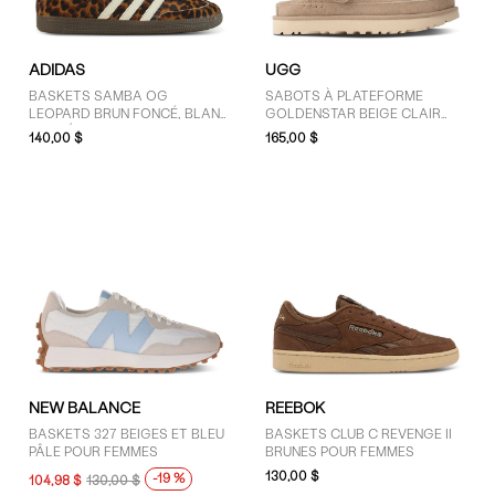
ADIDAS
UGG
BASKETS SAMBA OG
SABOTS À PLATEFORME
LEOPARD BRUN FONCÉ, BLANC
GOLDENSTAR BEIGE CLAIR
CASSÉ ET ORANGES POUR
POUR FEMMES
140,00 $
165,00 $
FEMMES
NEW BALANCE
REEBOK
BASKETS 327 BEIGES ET BLEU
BASKETS CLUB C REVENGE II
PÂLE POUR FEMMES
BRUNES POUR FEMMES
130,00 $
-19 %
104,98 $
130,00 $