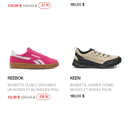
FEMMES
160,00 $
-21 %
109,98 $
140,00 $
REEBOK
KEEN
BASKETS CLUB C GROUNDS
BASKETS JASPER ZIONIC
UK ROSES ET BLANCHES POUR
BEIGES ET ROSES POUR
FEMMES
FEMMES
180,00 $
-58 %
49,98 $
120,00 $