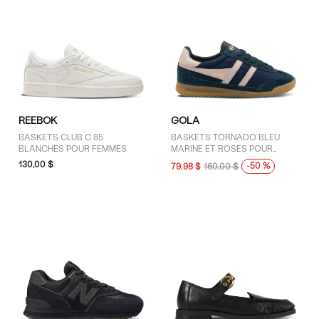
REEBOK
GOLA
BASKETS CLUB C 85
BASKETS TORNADO BLEU
BLANCHES POUR FEMMES
MARINE ET ROSES POUR
FEMMES
130,00 $
-50 %
79,98 $
160,00 $