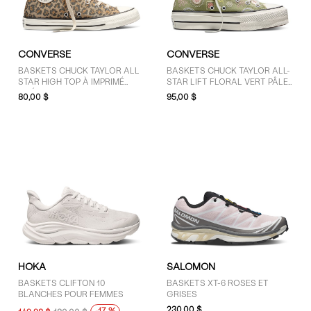
GENRE
CONVERSE
CONVERSE
Femmes (283)
BASKETS CHUCK TAYLOR ALL
BASKETS CHUCK TAYLOR ALL-
STAR HIGH TOP À IMPRIMÉ
STAR LIFT FLORAL VERT PÂLE
Unisexe (155)
GUÉPARD BRUNES ET NOIRES
POUR FEMMES
80,00 $
95,00 $
MARQUES
adidas (75)
ASICS (21)
Birkenstock (12)
Clarks Originals (6)
Converse (31)
Crocs (3)
HOKA
SALOMON
Dr. Martens (13)
BASKETS CLIFTON 10
BASKETS XT-6 ROSES ET
Floyd (12)
BLANCHES POUR FEMMES
GRISES
Gola (12)
230,00 $