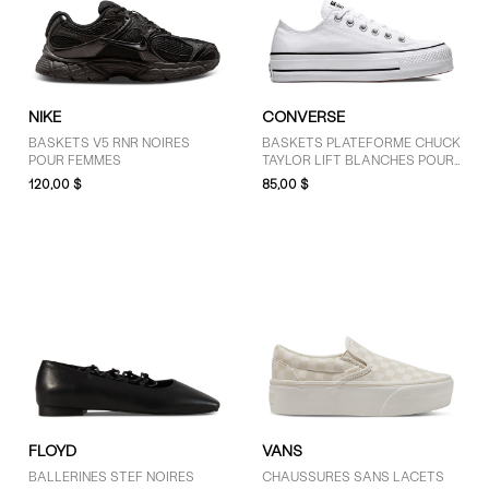
TAILLE
3 (13)
NIKE
CONVERSE
3.5 (36)
BASKETS V5 RNR NOIRES
BASKETS PLATEFORME CHUCK
4 (120)
POUR FEMMES
TAYLOR LIFT BLANCHES POUR
FEMMES
4.5 (109)
120,00 $
85,00 $
5 (282)
5.5 (228)
6 (366)
6.5 (305)
7 (348)
7.5 (297)
8 (320)
8.5 (279)
9 (306)
FLOYD
VANS
9.5 (177)
BALLERINES STEF NOIRES
CHAUSSURES SANS LACETS