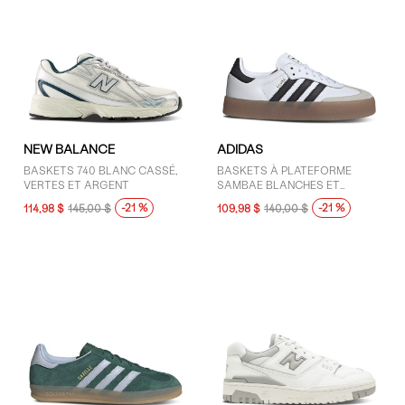
NEW BALANCE
ADIDAS
BASKETS 740 BLANC CASSÉ,
BASKETS À PLATEFORME
VERTES ET ARGENT
SAMBAE BLANCHES ET
NOIRES POUR FEMMES
-21 %
-21 %
114,98 $
145,00 $
109,98 $
140,00 $