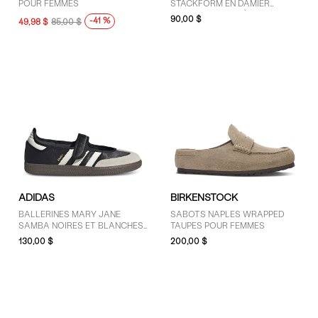
10 (245)
POUR FEMMES
STACKFORM EN DAMIER
BLANCHES ET CRÈME
90,00 $
10.5 (69)
-41 %
49,98 $
85,00 $
AFFICHER PLUS
COULEUR
Blanc (71)
Bleu (2)
Brun (70)
Gris (122)
ADIDAS
BIRKENSTOCK
Jaune (2)
BALLERINES MARY JANE
SABOTS NAPLES WRAPPED
Mauve (10)
SAMBA NOIRES ET BLANCHES
TAUPES POUR FEMMES
POUR FEMMES
130,00 $
200,00 $
Noir (146)
Orange (1)
Rose (11)