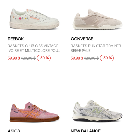
REEBOK
CONVERSE
BASKETS CLUB C 85 VINTAGE
BASKETS RUN STAR TRAINER
IVOIRE ET MULTICOLORE POUR
BEIGE PÂLE
FEMMES
-50 %
-50 %
59,98 $
120,00 $
59,98 $
120,00 $
ASICS
NEW BALANCE