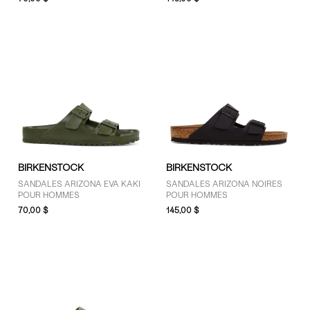
51 $ - 75 $ (7)
76 $ - 100 $ (1)
Plus de 125 $ (9)
TAILLE
3 (2)
4 (4)
5 (5)
BIRKENSTOCK
BIRKENSTOCK
6 (3)
SANDALES ARIZONA EVA KAKI
SANDALES ARIZONA NOIRES
7 (10)
POUR HOMMES
POUR HOMMES
8 (13)
70,00 $
145,00 $
9 (14)
10 (14)
11 (12)
12 (15)
13 (13)