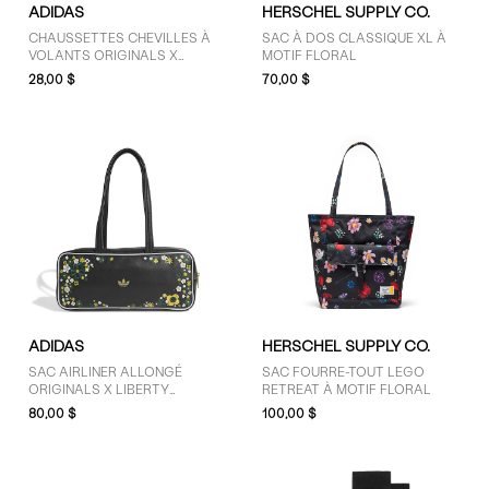
ADIDAS
HERSCHEL SUPPLY CO.
Rose (5)
CHAUSSETTES CHEVILLES À
SAC À DOS CLASSIQUE XL À
VOLANTS ORIGINALS X
MOTIF FLORAL
LIBERTY LONDON, LOT DE 2 EN
28,00 $
70,00 $
NOIR/BLANC
ADIDAS
HERSCHEL SUPPLY CO.
SAC AIRLINER ALLONGÉ
SAC FOURRE-TOUT LEGO
ORIGINALS X LIBERTY
RETREAT À MOTIF FLORAL
LONDON EN NOIR
80,00 $
100,00 $