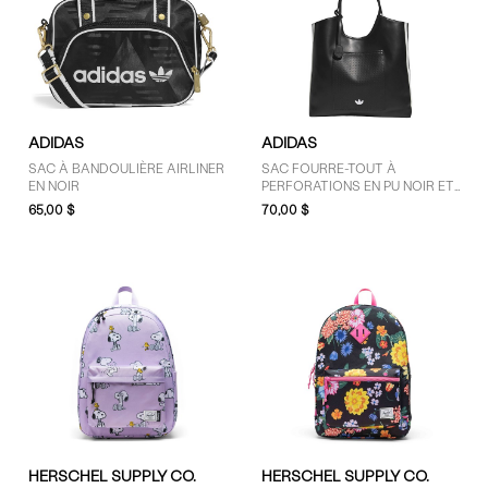
Trier Par
GENRE
ADIDAS
ADIDAS
Enfants (4)
SAC À BANDOULIÈRE AIRLINER
SAC FOURRE-TOUT À
EN NOIR
PERFORATIONS EN PU NOIR ET
Femmes (1)
BLANC
65,00 $
70,00 $
Unisexe (2)
MARQUES
'47 Brand (1)
adidas (10)
Converse (1)
Crocs (2)
Dr. Martens (1)
HERSCHEL SUPPLY CO.
HERSCHEL SUPPLY CO.
Floyd (2)