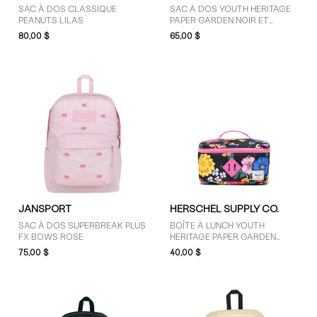
SAC À DOS CLASSIQUE
SAC À DOS YOUTH HERITAGE
Herschel Supply Co. (18)
PEANUTS LILAS
PAPER GARDEN NOIR ET
MULTICOLORE
JanSport (7)
80,00 $
65,00 $
Nike (6)
The North Face (5)
Vans (6)
PRIX
101 $ - 125 $ (2)
30 $ - 50 $ (11)
51 $ - 75 $ (18)
JANSPORT
HERSCHEL SUPPLY CO.
SAC À DOS SUPERBREAK PLUS
BOÎTE À LUNCH YOUTH
76 $ - 100 $ (9)
FX BOWS ROSE
HERITAGE PAPER GARDEN
Moins de 30 $ (18)
NOIRE ET MULTICOLORE
75,00 $
40,00 $
Plus de 125 $ (2)