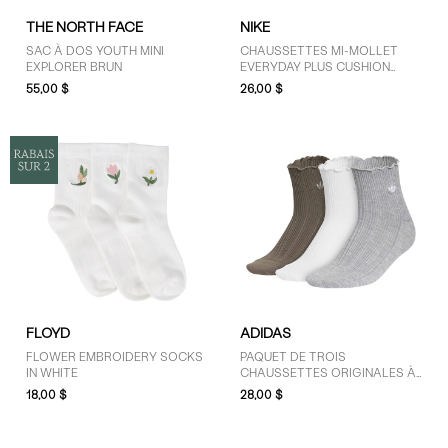
THE NORTH FACE
NIKE
SAC À DOS YOUTH MINI
CHAUSSETTES MI-MOLLET
EXPLORER BRUN
EVERYDAY PLUS CUSHION
BLANCHES
55,00 $
26,00 $
FLOYD
ADIDAS
FLOWER EMBROIDERY SOCKS
PAQUET DE TROIS
IN WHITE
CHAUSSETTES ORIGINALES À
VOLANTS BRUNES, BLANCHES
18,00 $
28,00 $
ET GRISES