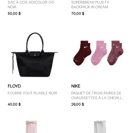
SAC À DOS ADICOLOR OG
SUPERBREAK PLUS FX
NOIR
BACKPACK IN CREAM
50,00 $
70,00 $
FLOYD
NIKE
FOURRE-TOUT PLIABLE NOIR
PAQUET DE TROIS PAIRES DE
CHAUSSETTES À LA CHEVILLE
EVERYDAY PLUS BOURGOGNE,
40,00 $
26,00 $
ROSES ET MAUVE FONCÉ