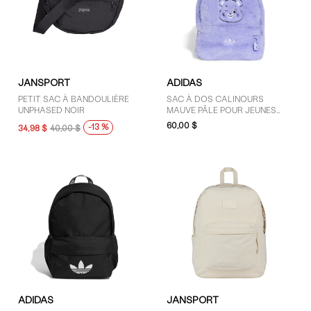
JANSPORT
ADIDAS
PETIT SAC À BANDOULIÈRE
SAC À DOS CALINOURS
UNPHASED NOIR
MAUVE PÂLE POUR JEUNES
ENFANTS
60,00 $
-13 %
34,98 $
40,00 $
ADIDAS
JANSPORT