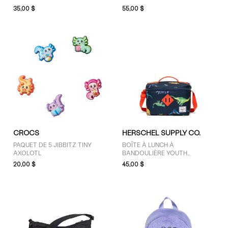
35,00 $
55,00 $
CROCS
HERSCHEL SUPPLY CO.
PAQUET DE 5 JIBBITZ TINY
BOÎTE À LUNCH À
AXOLOTL
BANDOULIÈRE YOUTH
HERITAGE DINO BLEU MARINE
20,00 $
45,00 $
ET MULTICOLORE