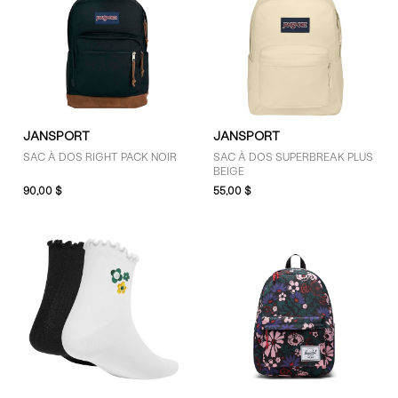
TAILLE
S (54)
M (14)
L (6)
O (44)
JANSPORT
JANSPORT
SAC À DOS RIGHT PACK NOIR
SAC À DOS SUPERBREAK PLUS
BEIGE
COULEUR
90,00 $
55,00 $
Blanc (10)
Bleu (3)
Brun (9)
Gris (4)
Jaune (1)
Mauve (3)
Noir (25)