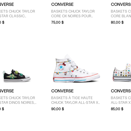
VERSE
CONVERSE
CONVERS
KETS CHUCK TAYLOR
BASKETS CHUCK TAYLOR
BASKETS C
STAR CLASSIC
CORE OX NOIRES POUR
CORE BLAN
RES/BLANCHES POUR
FEMMES
HOMMES
0 $
75,00 $
80,00 $
MES
VERSE
CONVERSE
CONVERS
KETS CHUCK TAYLOR
BASKETS À TIGE HAUTE
BASKETS C
STAR DINOS NOIRES,
CHUCK TAYLOR ALL-STAR X
ALL-STAR X
NCHES ET VERTES POUR
HELLO KITTY & FRIENDS
FRIENDS B
0 $
90,00 $
85,00 $
-PETITS
BLANCHES