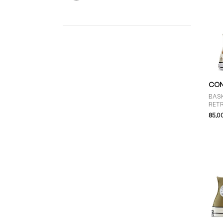
CON
BAS
RETR
BLA
85,0
MUL