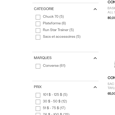
CON
BAS
CATEGORIE
ALL 
Chuck 70 (5)
IMP
80,0
ET N
Plateforme (6)
Run Star Trainer (5)
Sacs et accessoires (5)
MARQUES
Converse (61)
CON
SAC
PRIX
TAYL
65,0
101 $ - 125 $ (5)
30 $ - 50 $ (12)
51 $ - 75 $ (17)
76 $ - 100 $ (25)