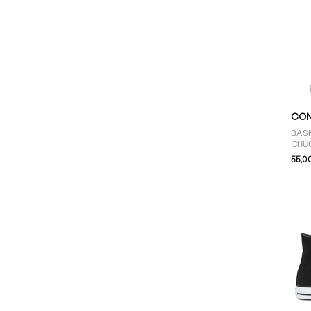
CON
BASK
CHU
FLO
55,0
JEU