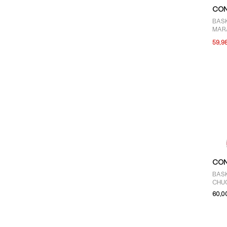
CON
BASK
MAR
59,9
CON
BASK
CHUC
HELL
60,0
CIN
JEU