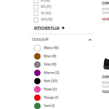
9 (26)
CON
9.5 (17)
BASK
10 (22)
CHUC
HELL
10.5 (13)
49,9
POU
AFFICHER PLUS
COULEUR
Blanc (19)
Brun (6)
Gris (10)
Mauve (2)
CON
Noir (20)
BAS
CLA
Rose (2)
75,0
Rouge (1)
Vert (1)