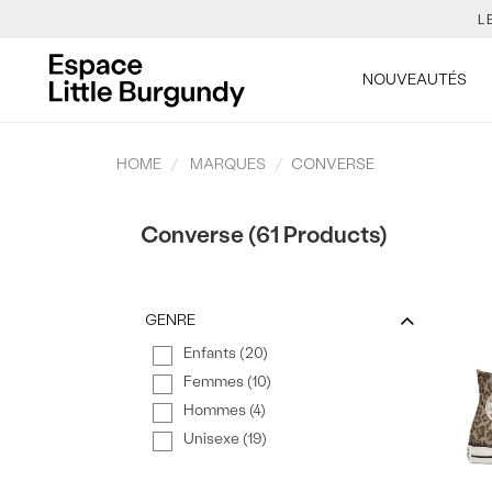
L
[Skip
to
TON NO
NOUVEAUTÉS
Content]
LES NOUVE
HOME
MARQUES
CONVERSE
Converse (61 Products)
L
TON NO
GENRE
Enfants (20)
LES NOUVE
Femmes (10)
Hommes (4)
Unisexe (19)