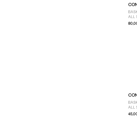
CON
BAS
ALL 
NOI
80,0
HOM
CON
BAS
ALL 
BLA
45,0
TOUT