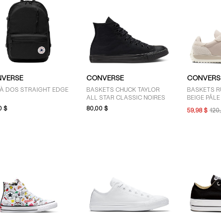
VERSE
CONVERSE
CONVERS
 À DOS STRAIGHT EDGE
BASKETS CHUCK TAYLOR
BASKETS R
R
ALL STAR CLASSIC NOIRES
BEIGE PÂLE
0 $
80,00 $
59,98 $
120