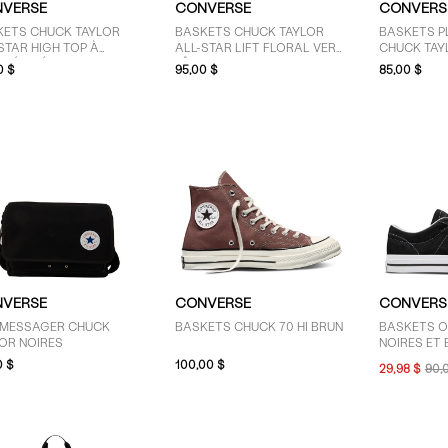
VERSE
CONVERSE
CONVERS
KETS CHUCK TAYLOR
BASKETS CHUCK TAYLOR
BASKETS P
STAR HIGH TOP À
ALL-STAR LIFT FLORAL VERT
CHUCK TAYL
RIMÉ GUÉPARD BRUNES
PÂLE POUR FEMMES
BLANCHES 
0 $
95,00 $
85,00 $
OIRES
VERSE
CONVERSE
CONVERS
 MESSAGER CHUCK
BASKETS CHUCK 70 HI BRUN
BASKETS O
OR NOIRES
NOIRES ET
0 $
100,00 $
29,98 $
90,