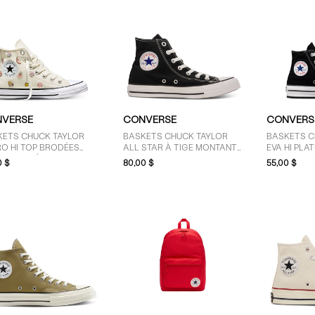
VERSE
CONVERSE
CONVERS
KETS CHUCK TAYLOR
BASKETS CHUCK TAYLOR
BASKETS C
O HI TOP BRODÉES
ALL STAR À TIGE MONTANTE
EVA HI PLA
NC CASSÉ ET
NOIRES POUR FEMMES
BLANCHES 
0 $
80,00 $
55,00 $
TICOLORES
ENFANTS