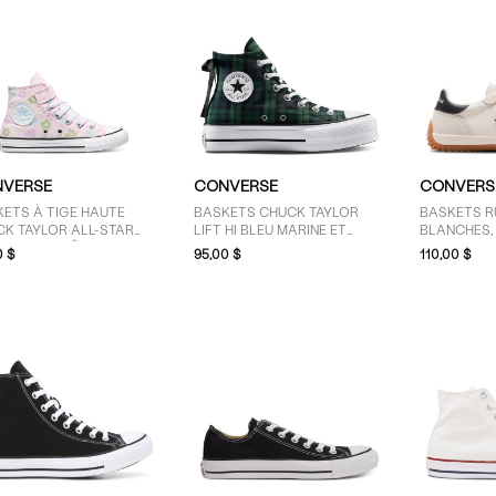
VERSE
CONVERSE
CONVERS
ETS À TIGE HAUTE
BASKETS CHUCK TAYLOR
BASKETS R
CK TAYLOR ALL-STAR
LIFT HI BLEU MARINE ET
BLANCHES, 
RAL ROSE PÂLE POUR
VERTES POUR FEMMES
GOMME
0 $
95,00 $
110,00 $
NES ENFANTS