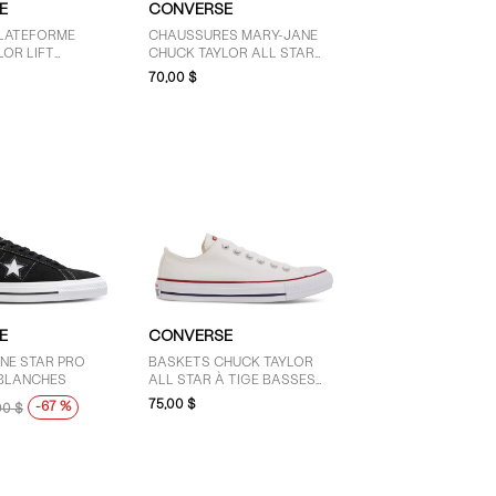
E
CONVERSE
LATEFORME
CHAUSSURES MARY-JANE
OR LIFT
CHUCK TAYLOR ALL STAR
POUR FEMMES
DAINTY BLANCHES POUR
70,00 $
FEMMES
E
CONVERSE
NE STAR PRO
BASKETS CHUCK TAYLOR
 BLANCHES
ALL STAR À TIGE BASSES
BLANCHES POUR FEMMES
75,00 $
-67 %
00 $