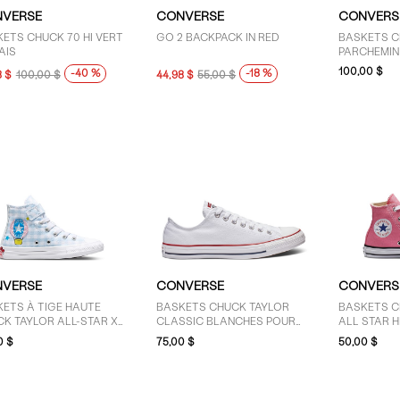
VERSE
CONVERSE
CONVERS
ETS CHUCK 70 HI VERT
GO 2 BACKPACK IN RED
BASKETS C
AIS
PARCHEMIN
100,00 $
-40 %
-18 %
8 $
100,00 $
44,98 $
55,00 $
VERSE
CONVERSE
CONVERS
ETS À TIGE HAUTE
BASKETS CHUCK TAYLOR
BASKETS C
K TAYLOR ALL-STAR X
CLASSIC BLANCHES POUR
ALL STAR H
O KITTY &
HOMMES
JEUNES EN
0 $
75,00 $
50,00 $
NAMOROLL POUR
NES ENFANTS