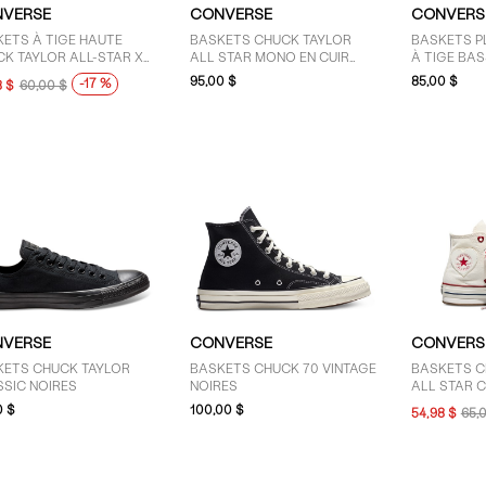
VERSE
CONVERSE
CONVERS
ETS À TIGE HAUTE
BASKETS CHUCK TAYLOR
BASKETS P
K TAYLOR ALL-STAR X
ALL STAR MONO EN CUIR
À TIGE BAS
O KITTY & FRIENDS
BLANCHES
FEMMES
95,00 $
85,00 $
-17 %
8 $
60,00 $
R JEUNES ENFANTS
VERSE
CONVERSE
CONVERS
KETS CHUCK TAYLOR
BASKETS CHUCK 70 VINTAGE
BASKETS C
SSIC NOIRES
NOIRES
ALL STAR C
HAUTES CO
0 $
100,00 $
54,98 $
65,
RÉTRO POU
ENFANTS