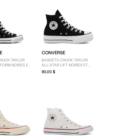
E
CONVERSE
HUCK TAYLOR
BASKETS CHUCK TAYLOR
TFORM NOIRES ET
ALL-STAR LIFT NOIRES ET
POUR JEUNES
BLANCHES
90,00 $