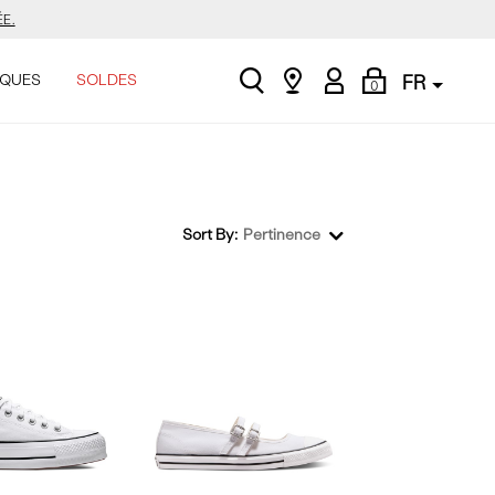
E.
search
Find
My
Shopping
ASINER.
QUES
SOLDES
FR
0
a
Account
Bag
store
.
Sort By:
Pertinence
E.
ASINER.
.