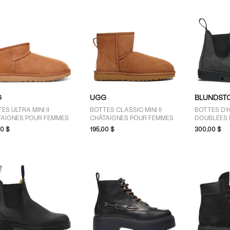
G
UGG
BLUNDST
ES ULTRA MINI II
BOTTES CLASSIC MINI II
BOTTES D'H
TAIGNES POUR FEMMES
CHÂTAIGNES POUR FEMMES
DOUBLÉES 
00 $
195,00 $
300,00 $