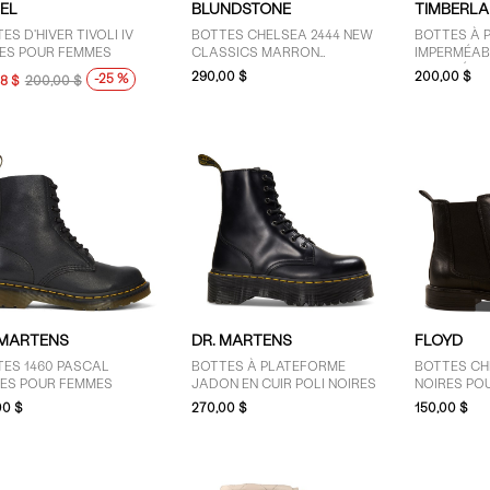
EL
BLUNDSTONE
TIMBERL
ES D'HIVER TIVOLI IV
BOTTES CHELSEA 2444 NEW
BOTTES À 
GES POUR FEMMES
CLASSICS MARRON
IMPERMÉAB
ANTIQUE
DOUBLÉES 
290,00 $
200,00 $
-25 %
98 $
200,00 $
BRUNES PO
 MARTENS
DR. MARTENS
FLOYD
TES 1460 PASCAL
BOTTES À PLATEFORME
BOTTES CH
RES POUR FEMMES
JADON EN CUIR POLI NOIRES
NOIRES PO
00 $
270,00 $
150,00 $