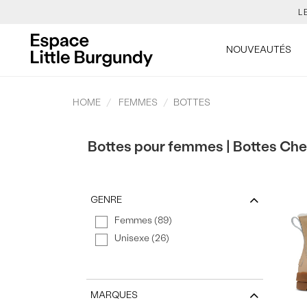
TON NO
[Skip
to
LES NOUVE
NOUVEAUTÉS
Content]
HOME
FEMMES
BOTTES
L
Bottes pour femmes | Bottes Chels
TON NO
LES NOUVE
GENRE
Femmes (89)
Unisexe (26)
MARQUES