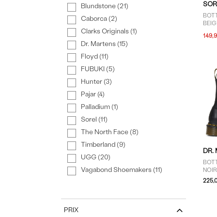
SOR
Blundstone (21)
BOTT
Caborca (2)
BEI
Clarks Originals (1)
149,
Dr. Martens (15)
Floyd (11)
FUBUKI (5)
Hunter (3)
Pajar (4)
Palladium (1)
Sorel (11)
The North Face (8)
Timberland (9)
DR.
UGG (20)
BOT
Vagabond Shoemakers (11)
NOI
225,
PRIX