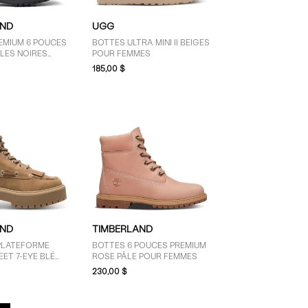
AND
UGG
EMIUM 6 POUCES
BOTTES ULTRA MINI II BEIGES
LES NOIRES
POUR FEMMES
MES
185,00 $
AND
TIMBERLAND
PLATEFORME
BOTTES 6 POUCES PREMIUM
ET 7-EYE BLÉ
ROSE PÂLE POUR FEMMES
MES
230,00 $