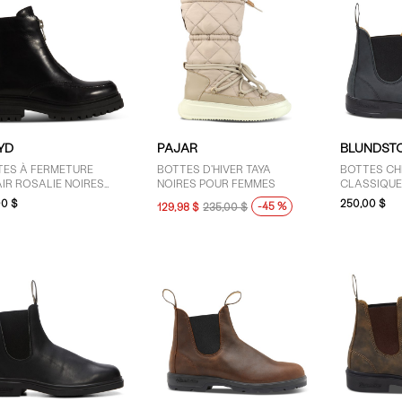
YD
PAJAR
BLUNDST
TES À FERMETURE
BOTTES D'HIVER TAYA
BOTTES CH
IR ROSALIE NOIRES
NOIRES POUR FEMMES
CLASSIQUE
R FEMMES
00 $
250,00 $
-45 %
129,98 $
235,00 $