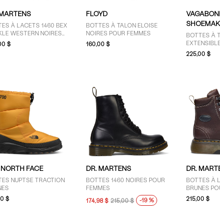
 MARTENS
FLOYD
VAGABON
SHOEMAK
ES À LACETS 1460 BEX
BOTTES À TALON ELOISE
KLE WESTERN NOIRES
NOIRES POUR FEMMES
BOTTES À T
R FEMMES
EXTENSIBL
00 $
160,00 $
FEMMES
225,00 $
 NORTH FACE
DR. MARTENS
DR. MART
TES NUPTSE TRACTION
BOTTES 1460 NOIRES POUR
BOTTES À 
NES
FEMMES
BRUNES PO
00 $
215,00 $
-19 %
174,98 $
215,00 $