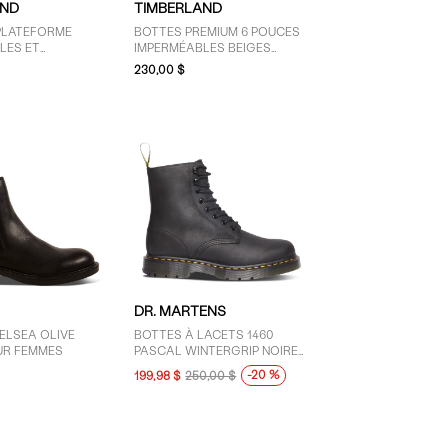
AND
TIMBERLAND
PLATEFORME
BOTTES PREMIUM 6 POUCES
LES ET
IMPERMÉABLES BEIGES
STONE STREET
POUR FEMMES
230,00 $
UR FEMMES
DR. MARTENS
ELSEA OLIVE
BOTTES À LACETS 1460
UR FEMMES
PASCAL WINTERGRIP NOIRES
POUR FEMMES
-20 %
199,98 $
250,00 $