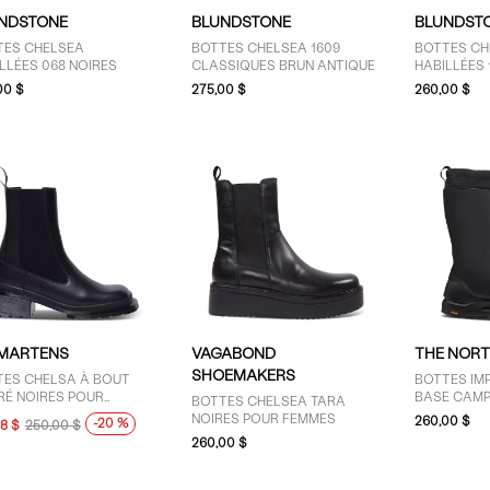
NDSTONE
BLUNDSTONE
BLUNDST
TES CHELSEA
BOTTES CHELSEA 1609
BOTTES CH
LLÉES 068 NOIRES
CLASSIQUES BRUN ANTIQUE
HABILLÉES 
RUSTIQUE
00 $
275,00 $
260,00 $
 MARTENS
VAGABOND
THE NORT
SHOEMAKERS
TES CHELSA À BOUT
BOTTES IM
RÉ NOIRES POUR
BASE CAMP
BOTTES CHELSEA TARA
MES
NOIRES POUR FEMMES
260,00 $
-20 %
98 $
250,00 $
260,00 $