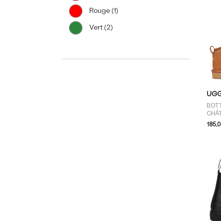
Rouge (1)
Vert (2)
UG
BOTT
CHÂ
185,