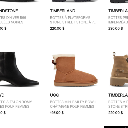
NDSTONE
TIMBERLAND
TIMBERL
ES D'HIVER 566
BOTTES À PLATEFORME
BOTTES PR
BLÉES NOIRES
STONE STREET STONE À 7
IMPERMÉAB
ŒILLETS NOIRES POUR
POUR FEM
00 $
220,00 $
230,00 $
FEMMES
YD
UGG
TIMBERL
TES À TALON ROMY
BOTTES MINI BAILEY BOW II
BOTTES À 
RES POUR FEMMES
CHÂTAIGNE POUR FEMMES
STONE STRE
POUR FEM
00 $
195,00 $
220,00 $