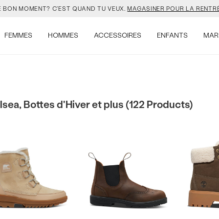
UVEAU SAC JANSPORT 🎒 VIENT AVEC UN PORTE-CLÉS GRATUIT.
MAG
LLES COULEURS DE SALOMON SONT EN LIGNE. FAIS VITE.
MAGASINER
FEMMES
HOMMES
ACCESSOIRES
ENFANTS
MAR
VEJA EST LÀ. À TOI DE LE DÉCOUVRIR.
MAGASINER.
E BON MOMENT? C'EST QUAND TU VEUX.
MAGASINER POUR LA RENTRÉ
ea, Bottes d'Hiver et plus (122 Products)
UVEAU SAC JANSPORT 🎒 VIENT AVEC UN PORTE-CLÉS GRATUIT.
MAG
LLES COULEURS DE SALOMON SONT EN LIGNE. FAIS VITE.
MAGASINER