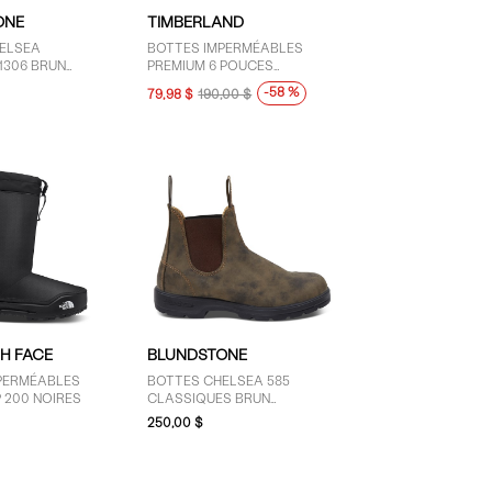
ONE
TIMBERLAND
ELSEA
BOTTES IMPERMÉABLES
1306 BRUN
PREMIUM 6 POUCES
BOURGOGNE POUR FEMMES
-58 %
79,98 $
190,00 $
H FACE
BLUNDSTONE
PERMÉABLES
BOTTES CHELSEA 585
 200 NOIRES
CLASSIQUES BRUN
RUSTIQUE
250,00 $