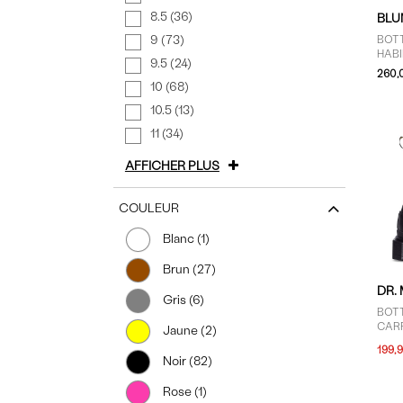
8.5 (36)
BLU
9 (73)
BOT
HABI
9.5 (24)
260,
10 (68)
10.5 (13)
11 (34)
AFFICHER PLUS
COULEUR
Blanc (1)
Brun (27)
DR.
Gris (6)
BOT
CAR
Jaune (2)
FEM
199,
Noir (82)
Rose (1)