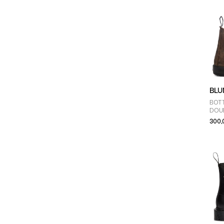
BLU
BOTT
DOU
300,