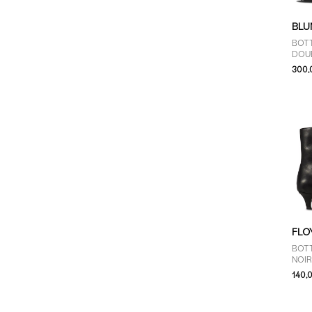
BLU
BOTT
DOU
300,
FLO
BOT
NOI
140,