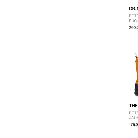
DR.
BOTT
BUC
POU
260,
THE
BOT
JAU
175,