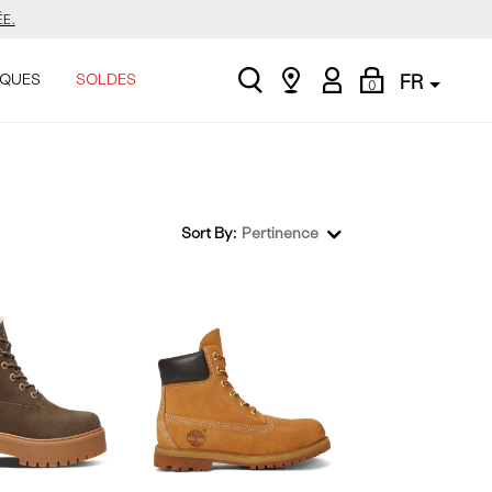
ASINER.
search
Find
My
Shopping
.
QUES
SOLDES
FR
0
a
Account
Bag
store
E.
Sort By:
Pertinence
ASINER.
.