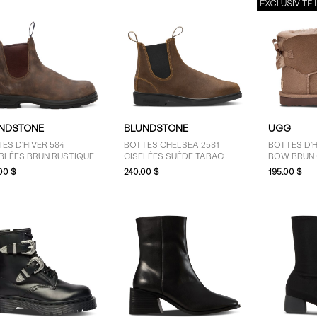
NDSTONE
BLUNDSTONE
UGG
ES D'HIVER 584
BOTTES CHELSEA 2581
BOTTES D'H
BLÉES BRUN RUSTIQUE
CISELÉES SUÈDE TABAC
BOW BRUN 
FEMMES
00 $
240,00 $
195,00 $