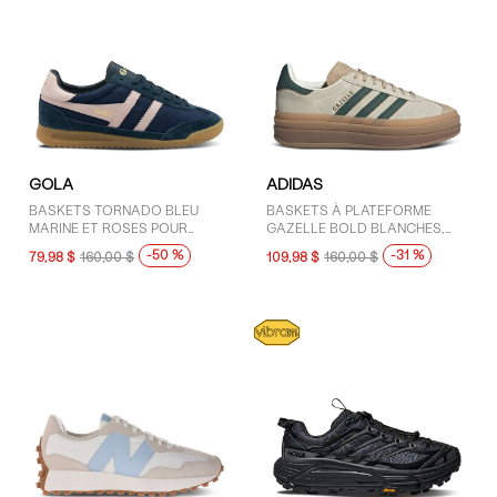
GOLA
ADIDAS
BASKETS TORNADO BLEU
BASKETS À PLATEFORME
MARINE ET ROSES POUR
GAZELLE BOLD BLANCHES,
FEMMES
VERTES ET BRUNES POUR
-50 %
-31 %
79,98 $
160,00 $
109,98 $
160,00 $
FEMMES