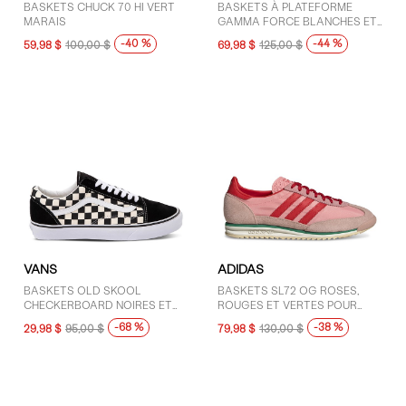
BASKETS CHUCK 70 HI VERT
BASKETS À PLATEFORME
MARAIS
GAMMA FORCE BLANCHES ET
NOIRES POUR FEMMES
-40 %
-44 %
59,98 $
100,00 $
69,98 $
125,00 $
VANS
ADIDAS
BASKETS OLD SKOOL
BASKETS SL72 OG ROSES,
CHECKERBOARD NOIRES ET
ROUGES ET VERTES POUR
BLANCHES
FEMMES
-68 %
-38 %
29,98 $
95,00 $
79,98 $
130,00 $