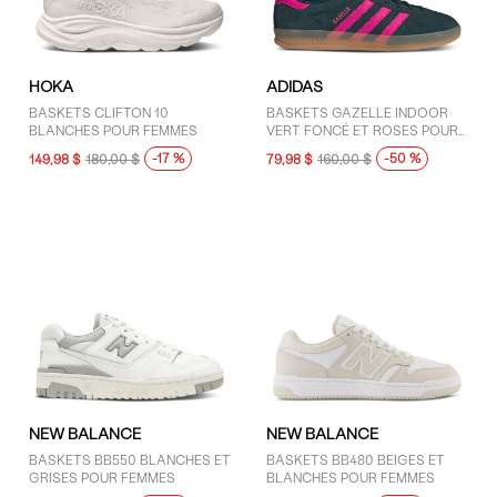
GENRE
HOKA
ADIDAS
Enfants (5)
BASKETS CLIFTON 10
BASKETS GAZELLE INDOOR
BLANCHES POUR FEMMES
VERT FONCÉ ET ROSES POUR
Femmes (34)
FEMMES
-17 %
-50 %
149,98 $
180,00 $
79,98 $
160,00 $
Hommes (11)
Unisexe (18)
MARQUES
adidas (18)
ASICS (4)
Converse (7)
Gola (7)
NEW BALANCE
NEW BALANCE
HOKA (4)
BASKETS BB550 BLANCHES ET
BASKETS BB480 BEIGES ET
New Balance (10)
GRISES POUR FEMMES
BLANCHES POUR FEMMES
Nike (6)