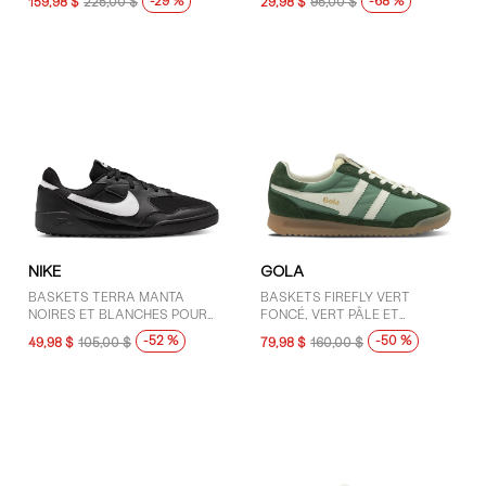
-29 %
-68 %
159,98 $
225,00 $
29,98 $
95,00 $
NIKE
GOLA
BASKETS TERRA MANTA
BASKETS FIREFLY VERT
NOIRES ET BLANCHES POUR
FONCÉ, VERT PÂLE ET
FEMMES
BLANCHES POUR FEMMES
-52 %
-50 %
49,98 $
105,00 $
79,98 $
160,00 $