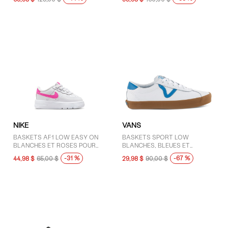
NIKE
VANS
BASKETS AF1 LOW EASY ON
BASKETS SPORT LOW
BLANCHES ET ROSES POUR
BLANCHES, BLEUES ET
TOUT-PETITS
GOMME
-31 %
-67 %
44,98 $
65,00 $
29,98 $
90,00 $