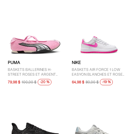
PUMA
NIKE
BASKETS BALLERINES H-
BASKETS AIR FORCE 1 LOW
STREET ROSES ET ARGENT
EASYON BLANCHES ET ROSES
POUR FEMMES
POUR JEUNES ENFANTS
-20 %
-19 %
79,98 $
100,00 $
64,98 $
80,00 $