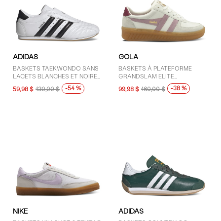
ADIDAS
GOLA
BASKETS TAEKWONDO SANS
BASKETS À PLATEFORME
LACETS BLANCHES ET NOIRES
GRANDSLAM ELITE
POUR FEMMES
BLANCHES, ROSES ET
-54 %
-38 %
59,98 $
130,00 $
99,98 $
160,00 $
ROUGES POUR FEMMES
NIKE
ADIDAS