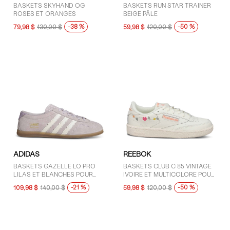
COULEUR
BASKETS SKYHAND OG
BASKETS RUN STAR TRAINER
ROSES ET ORANGES
BEIGE PÂLE
Blanc (14)
-38 %
-50 %
79,98 $
130,00 $
59,98 $
120,00 $
Brun (10)
Gris (17)
Jaune (1)
Mauve (2)
Noir (16)
Rose (6)
Rouge (1)
ADIDAS
REEBOK
Vert (6)
BASKETS GAZELLE LO PRO
BASKETS CLUB C 85 VINTAGE
LILAS ET BLANCHES POUR
IVOIRE ET MULTICOLORE POUR
FEMMES
FEMMES
-21 %
-50 %
109,98 $
140,00 $
59,98 $
120,00 $