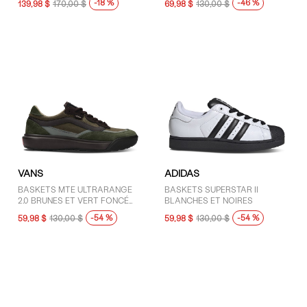
-18 %
-46 %
139,98 $
170,00 $
69,98 $
130,00 $
VANS
ADIDAS
BASKETS MTE ULTRARANGE
BASKETS SUPERSTAR II
2.0 BRUNES ET VERT FONCÉ
BLANCHES ET NOIRES
POUR HOMMES
-54 %
-54 %
59,98 $
130,00 $
59,98 $
130,00 $