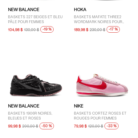
NEW BALANCE
HOKA
BASKETS 327 BEIGES ET BLEU
BASKETS MAFATE THREE2
PÂLE POUR FEMMES
WORDMARK NOIRES POUR
HOMMES
-19 %
-17 %
104,98 $
130,00 $
189,98 $
230,00 $
NEW BALANCE
NIKE
BASKETS 1906R NOIRES,
BASKETS CORTEZ ROSES ET
BLEUES ET ROSES
ROUGES POUR FEMMES
-50 %
-33 %
99,98 $
200,00 $
79,98 $
120,00 $