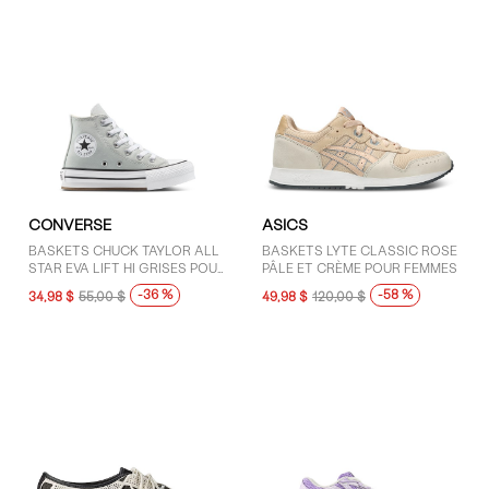
CONVERSE
ASICS
BASKETS CHUCK TAYLOR ALL
BASKETS LYTE CLASSIC ROSE
STAR EVA LIFT HI GRISES POUR
PÂLE ET CRÈME POUR FEMMES
JEUNES ENFANTS
-36 %
-58 %
34,98 $
55,00 $
49,98 $
120,00 $