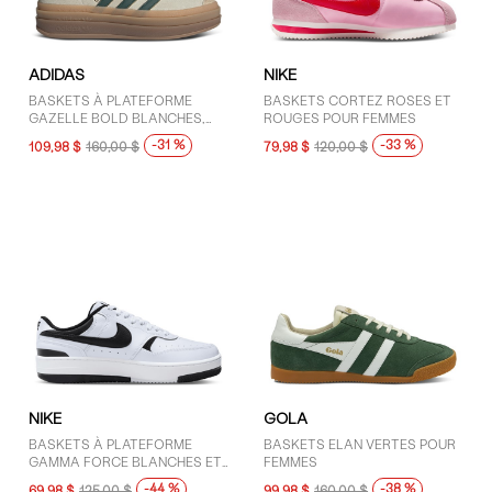
ADIDAS
NIKE
BASKETS À PLATEFORME
BASKETS CORTEZ ROSES ET
GAZELLE BOLD BLANCHES,
ROUGES POUR FEMMES
VERTES ET BRUNES POUR
-31 %
-33 %
109,98 $
160,00 $
79,98 $
120,00 $
FEMMES
NIKE
GOLA
BASKETS À PLATEFORME
BASKETS ELAN VERTES POUR
GAMMA FORCE BLANCHES ET
FEMMES
NOIRES POUR FEMMES
-44 %
-38 %
69,98 $
125,00 $
99,98 $
160,00 $