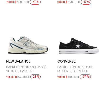
-47 %
-17 %
79,98 $
150,00 $
99,98 $
120,00 $
PUMA (1)
Reebok (5)
Vans (11)
PRIX
101 $ - 125 $ (7)
30 $ - 50 $ (12)
51 $ - 75 $ (19)
NEW BALANCE
CONVERSE
76 $ - 100 $ (19)
BASKETS 740 BLANC CASSÉ,
BASKETS ONE STAR PRO
Moins de 30 $ (4)
VERTES ET ARGENT
NOIRES ET BLANCHES
Plus de 125 $ (8)
-21 %
-67 %
114,98 $
145,00 $
29,98 $
90,00 $
TAILLE
3 (1)