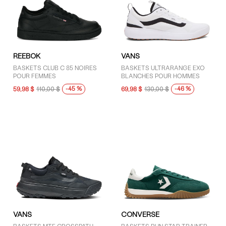
REEBOK
VANS
BASKETS CLUB C 85 NOIRES
BASKETS ULTRARANGE EXO
POUR FEMMES
BLANCHES POUR HOMMES
-45 %
-46 %
59,98 $
110,00 $
69,98 $
130,00 $
VANS
CONVERSE