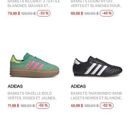
BASKETS KILLSHOT 2 TEXTILE
BASKETS COUNTRY OG
BLANCHES, MAUVES ET
VERTES ET BLANCHES POUR
GOMME POUR FEMMES
FEMMES
-33 %
-46 %
79,98 $
120,00 $
69,98 $
130,00 $
ADIDAS
ADIDAS
BASKETS GAZELLE BOLD
BASKETS TAEKWONDO SANS
VERTES, ROSES ET JAUNES
LACETS NOIRES ET BLANCHES
POUR FEMMES
POUR FEMMES
-55 %
-62 %
71,98 $
160,00 $
49,98 $
130,00 $