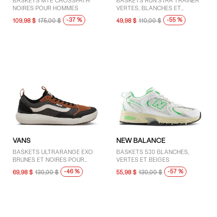
BASKETS MTE CROSSPATH
BASKETS RUN STAR TRAINER
NOIRES POUR HOMMES
VERTES, BLANCHES ET
GOMME
-37 %
-55 %
109,98 $
175,00 $
49,98 $
110,00 $
VANS
NEW BALANCE
BASKETS ULTRARANGE EXO
BASKETS 530 BLANCHES,
BRUNES ET NOIRES POUR
VERTES ET BEIGES
HOMMES
-46 %
-57 %
69,98 $
130,00 $
55,98 $
130,00 $