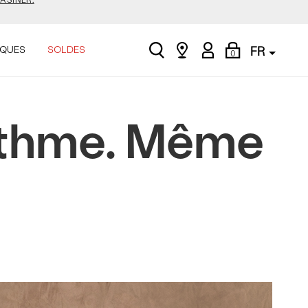
ASINER.
.
search
Find
My
Shopping
QUES
SOLDES
FR
0
a
Account
Bag
store
E.
ythme. Même
ASINER.
.