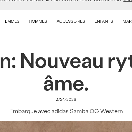
UVEAU SAC JANSPORT 🎒 VIENT AVEC UN PORTE-CLÉS GRATUIT.
MAG
LLES COULEURS DE SALOMON SONT EN LIGNE. FAIS VITE.
MAGASINER
FEMMES
HOMMES
ACCESSOIRES
ENFANTS
MAR
VEJA EST LÀ. À TOI DE LE DÉCOUVRIR.
MAGASINER.
E BON MOMENT? C'EST QUAND TU VEUX.
MAGASINER POUR LA RENTRÉ
rn: Nouveau r
UVEAU SAC JANSPORT 🎒 VIENT AVEC UN PORTE-CLÉS GRATUIT.
MAG
âme.
LLES COULEURS DE SALOMON SONT EN LIGNE. FAIS VITE.
MAGASINER
2/24/2026
Embarque avec adidas Samba OG Western