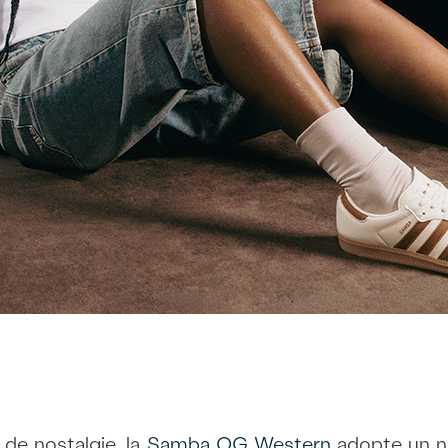
 de nostalgie, la
Samba OG Western
adopte un no