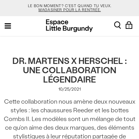
LE BON MOMENT? C'EST QUAND TU VEUX.
MAGASINER POUR LA RENTRÉE.
[Skip
TON NOUVEAU SAC JANSPORT 🎒 VIENT AVEC UN
search
Sh
Toggle
to
PORTE-CLÉS GRATUIT.
MAGASINER.
0
Ba
navigation
Content]
LES NOUVELLES COULEURS DE SALOMON SONT EN
LIGNE. FAIS VITE.
MAGASINER.
VEJA EST LÀ. À TOI DE LE DÉCOUVRIR.
MAGASINER.
DR. MARTENS X HERSCHEL :
UNE COLLABORATION
LE BON MOMENT? C'EST QUAND TU VEUX.
MAGASINER POUR LA RENTRÉE.
LÉGENDAIRE
TON NOUVEAU SAC JANSPORT 🎒 VIENT AVEC UN
10/25/2021
PORTE-CLÉS GRATUIT.
MAGASINER.
Cette collaboration nous amène deux nouveaux
LES NOUVELLES COULEURS DE SALOMON SONT EN
LIGNE. FAIS VITE.
MAGASINER.
styles : les chaussures Reeder et les bottes
Combs II. Les modèles sont un mélange de tout
ce qu’on aime des deux marques, des éléments
stylistiques à leur réputation partagée de