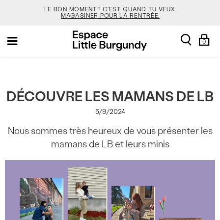
MAGASINER POUR LA RENTRÉE.
TON NOUVEAU SAC JANSPORT 🎒 VIENT AVEC UN
[Skip
PORTE-CLÉS GRATUIT.
MAGASINER.
search
Sh
Toggle
to
0
Ba
navigation
Content]
SALOMON EST DE NOUVEAU EN STOCK. GARDE TON
CALME.
MAGASINER.
VEJA EST LÀ. À TOI DE LE DÉCOUVRIR.
MAGASINER.
DÉCOUVRE LES MAMANS DE LB
LE BON MOMENT? C'EST QUAND TU VEUX.
MAGASINER POUR LA RENTRÉE.
5/9/2024
TON NOUVEAU SAC JANSPORT 🎒 VIENT AVEC UN
Nous sommes très heureux de vous présenter les
PORTE-CLÉS GRATUIT.
MAGASINER.
mamans de LB et leurs minis
SALOMON EST DE NOUVEAU EN STOCK. GARDE TON
CALME.
MAGASINER.