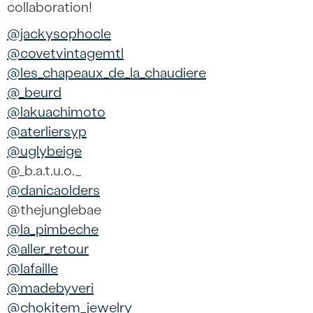
collaboration!
@jackysophocle
@covetvintagemtl
@les_chapeaux_de_la_chaudiere
@_beurd
@lakuachimoto
@aterliersyp
@uglybeige
@_b.a.t.u.o._
@danicaolders
@thejunglebae
@la_pimbeche
@aller_retour
@lafaille
@madebyveri
@chokitem_jewelry