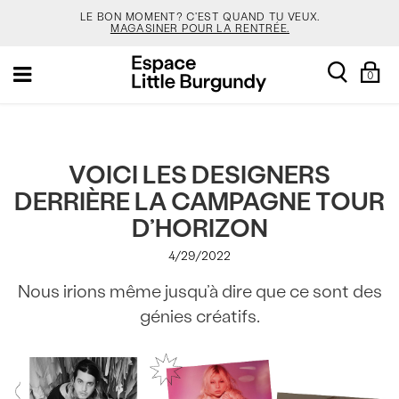
LE BON MOMENT? C'EST QUAND TU VEUX.
MAGASINER POUR LA RENTRÉE.
[Skip
TON NOUVEAU SAC JANSPORT 🎒 VIENT AVEC UN
search
Sh
Toggle
to
PORTE-CLÉS GRATUIT.
MAGASINER.
0
Ba
navigation
Content]
LES NOUVELLES COULEURS DE SALOMON SONT EN
LIGNE. FAIS VITE.
MAGASINER.
VEJA EST LÀ. À TOI DE LE DÉCOUVRIR.
MAGASINER.
VOICI LES DESIGNERS
DERRIÈRE LA CAMPAGNE TOUR
LE BON MOMENT? C'EST QUAND TU VEUX.
MAGASINER POUR LA RENTRÉE.
D’HORIZON
TON NOUVEAU SAC JANSPORT 🎒 VIENT AVEC UN
4/29/2022
PORTE-CLÉS GRATUIT.
MAGASINER.
Nous irions même jusqu’à dire que ce sont des
LES NOUVELLES COULEURS DE SALOMON SONT EN
LIGNE. FAIS VITE.
MAGASINER.
génies créatifs.