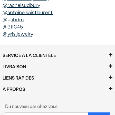
@rachelsudbury
@antoine.saintlaurent
@gabdm
@3ff345
@yris.jewelry
SERVICE À LA CLIENTÈLE
LIVRAISON
LIENS RAPIDES
À PROPOS
Du nouveau par chez vous
Courriel