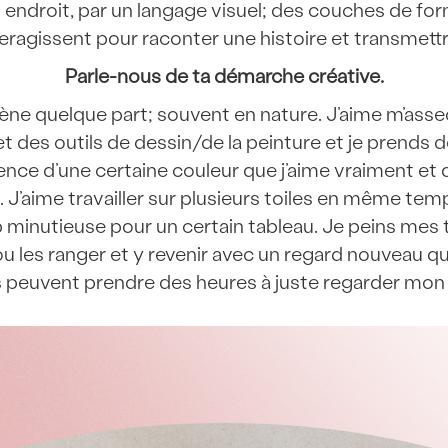
un endroit, par un langage visuel; des couches de fo
eragissent pour raconter une histoire et transmett
Parle-nous de ta démarche créative.
 quelque part; souvent en nature. J’aime m’asseoi
et des outils de dessin/de la peinture et je prends d
nce d’une certaine couleur que j’aime vraiment et q
J’aime travailler sur plusieurs toiles en même te
op minutieuse pour un certain tableau. Je peins mes
 ou les ranger et y revenir avec un regard nouveau 
 peuvent prendre des heures à juste regarder mon 