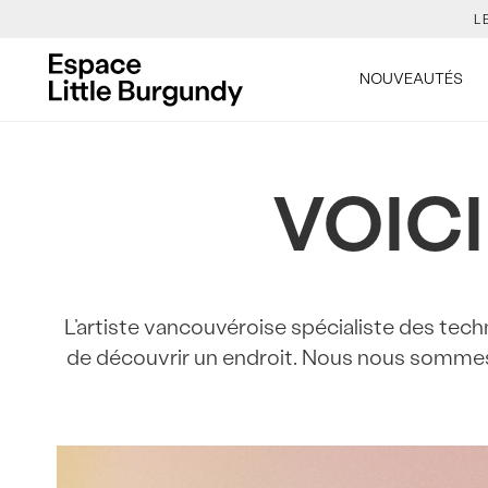
TON NO
[Skip
to
LES NOUVE
NOUVEAUTÉS
Content]
VOIC
L
TON NO
LES NOUVE
L’artiste vancouvéroise spécialiste des te
de découvrir un endroit. Nous nous sommes 