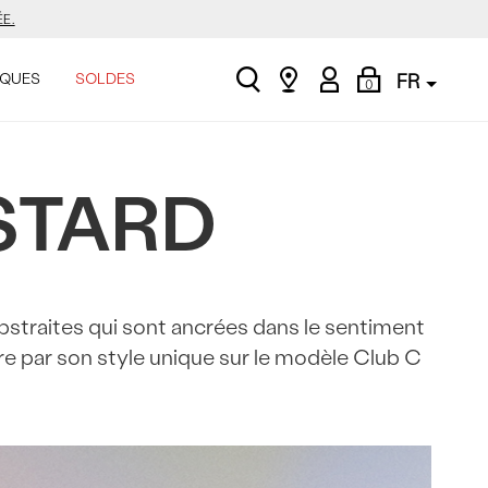
ASINER.
search
Find
My
Shopping
.
QUES
SOLDES
FR
0
a
Account
Bag
store
STARD
E.
ASINER.
.
straites qui sont ancrées dans le sentiment
e par son style unique sur le modèle Club C