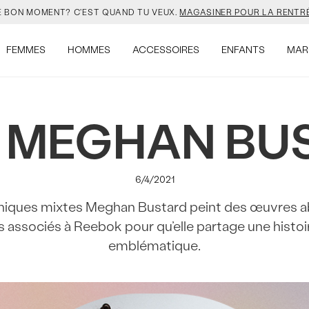
UVEAU SAC JANSPORT 🎒 VIENT AVEC UN PORTE-CLÉS GRATUIT.
MAG
LLES COULEURS DE SALOMON SONT EN LIGNE. FAIS VITE.
MAGASINER
FEMMES
HOMMES
ACCESSOIRES
ENFANTS
MAR
VEJA EST LÀ. À TOI DE LE DÉCOUVRIR.
MAGASINER.
I MEGHAN BU
E BON MOMENT? C'EST QUAND TU VEUX.
MAGASINER POUR LA RENTRÉ
UVEAU SAC JANSPORT 🎒 VIENT AVEC UN PORTE-CLÉS GRATUIT.
MAG
6/4/2021
LLES COULEURS DE SALOMON SONT EN LIGNE. FAIS VITE.
MAGASINER
chniques mixtes Meghan Bustard peint des œuvres ab
associés à Reebok pour qu’elle partage une histoir
emblématique.