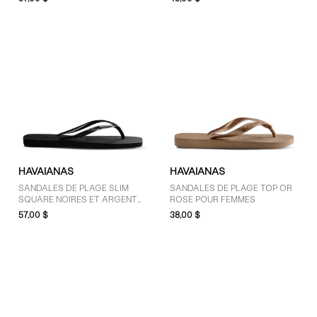
TAILLE
6 (4)
7 (6)
8 (7)
9 (6)
10 (5)
11 (3)
12 (3)
HAVAIANAS
HAVAIANAS
SANDALES DE PLAGE SLIM
SANDALES DE PLAGE TOP OR
COULEUR
SQUARE NOIRES ET ARGENT
ROSE POUR FEMMES
POUR FEMMES
57,00 $
38,00 $
Brun (2)
Noir (5)
Rose (1)