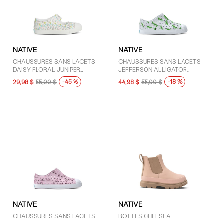
NATIVE
NATIVE
GENRE
CHAUSSURES SANS LACETS
CHAUSSURES SANS LACETS
Enfants (5)
DAISY FLORAL JUNIPER
JEFFERSON ALLIGATOR
BLANCHES POUR TOUT-PETITS
BLANCHES ET VERTES POUR
-45 %
-18 %
29,98 $
55,00 $
44,98 $
55,00 $
TOUT-PETITS
MARQUES
Native (5)
PRIX
30 $ - 50 $ (3)
76 $ - 100 $ (1)
NATIVE
NATIVE
Moins de 30 $ (1)
CHAUSSURES SANS LACETS
BOTTES CHELSEA