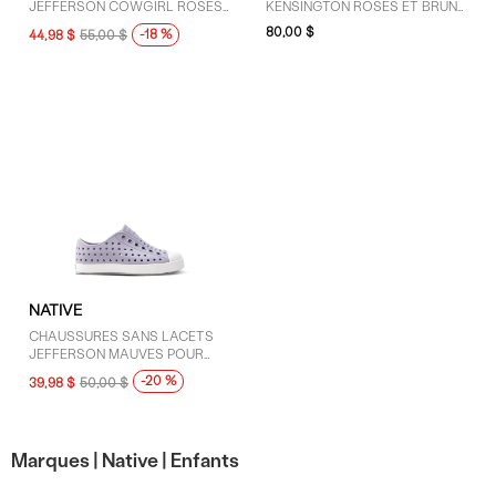
JEFFERSON COWGIRL ROSES
KENSINGTON ROSES ET BRUN
POUR TOUT-PETITS
CLAIR POUR TOUT-PETITS
80,00 $
-18 %
44,98 $
55,00 $
TAILLE
Tout-petits 4 (2)
Tout-petits 5 (3)
Tout-petits 6 (3)
Tout-petits 7 (3)
Tout-petits 8 (3)
Tout-petits 9 (3)
Tout-petits 10 (3)
NATIVE
CHAUSSURES SANS LACETS
JEFFERSON MAUVES POUR
COULEUR
TOUT-PETITS
-20 %
39,98 $
50,00 $
Blanc (1)
Brun (1)
Marques |
Native |
Enfants
Gris (2)