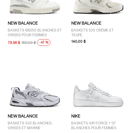
GENRE
NEW BALANCE
NEW BALANCE
Femmes (13)
BASKETS BB550 BLANCHES ET
BASKETS 530 CRÈME ET
GRISES POUR FEMMES
TAUPE
Hommes (7)
140,00 $
-47 %
79,98 $
150,00 $
Unisexe (18)
MARQUES
adidas (11)
ASICS (2)
Converse (9)
New Balance (11)
Nike (2)
NEW BALANCE
NIKE
Reebok (4)
BASKETS 530 BLANCHES,
BASKETS AIR FORCE 1 '07
Vans (2)
GRISES ET MARINE
BLANCHES POUR FEMMES