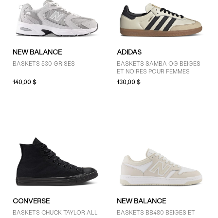
6 (25)
6.5 (23)
7 (31)
7.5 (30)
NEW BALANCE
ADIDAS
8 (30)
BASKETS 530 GRISES
BASKETS SAMBA OG BEIGES
8.5 (28)
ET NOIRES POUR FEMMES
9 (29)
140,00 $
130,00 $
9.5 (27)
10 (28)
10.5 (21)
AFFICHER PLUS
COULEUR
Blanc (9)
Bleu (1)
CONVERSE
NEW BALANCE
Brun (4)
BASKETS CHUCK TAYLOR ALL
BASKETS BB480 BEIGES ET