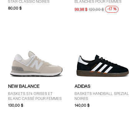
STAR CLASSIC NOIRES
BLANCHES POUR FEMMES
Gris (14)
80,00 $
-17 %
99,98 $
120,00 $
Noir (12)
Vert (1)
NEW BALANCE
ADIDAS
BASKETS 574 GRISES ET
BASKETS HANDBALL SPEZIAL
BLANC CASSÉ POUR FEMMES
NOIRES
130,00 $
140,00 $