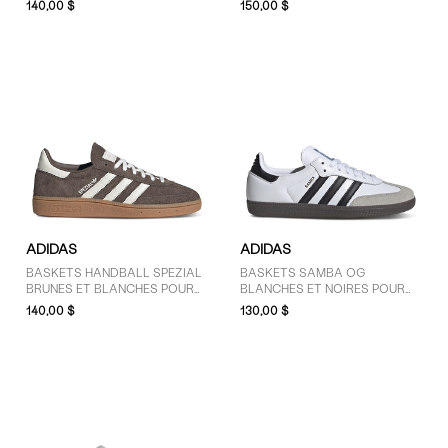
140,00 $
150,00 $
PRIX
101 $ - 125 $ (4)
30 $ - 50 $ (2)
51 $ - 75 $ (2)
76 $ - 100 $ (11)
Plus de 125 $ (21)
ADIDAS
ADIDAS
TAILLE
BASKETS HANDBALL SPEZIAL
BASKETS SAMBA OG
BRUNES ET BLANCHES POUR
BLANCHES ET NOIRES POUR
3 (3)
FEMMES
FEMMES
140,00 $
130,00 $
3.5 (5)
4 (12)
4.5 (12)
5 (25)
5.5 (23)