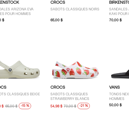
KENSTOCK
CROCS
BIRKENST
DALES ARIZONA EVA
SABOTS CLASSIQUES NOIRS
SANDALES 
RES POUR HOMMES
KAKI POUR
0 $
65,00 $
70,00 $
OCS
CROCS
VANS
OTS CLASSIQUES BEIGE
SABOTS CLASSIQUES
TONGS NEX
STRAWBERRY BLANCS
HOMMES
50,00 $
-15 %
-21 %
8 $
65,00 $
54,98 $
70,00 $