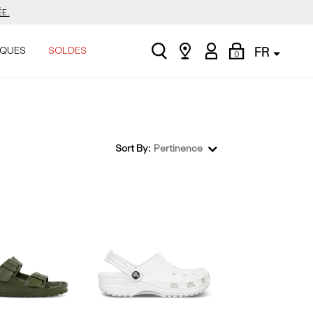
E.
search
Find
My
Shopping
ASINER.
QUES
SOLDES
FR
0
a
Account
Bag
store
Sort By:
Pertinence
E.
ASINER.