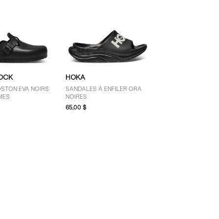
OCK
HOKA
STON EVA NOIRS
SANDALES À ENFILER ORA
MES
NOIRES
65,00 $