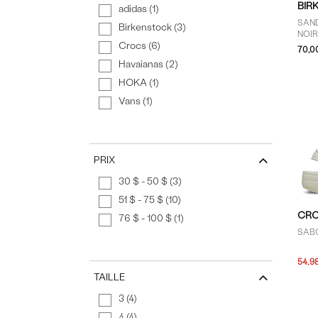
BIR
adidas (1)
SAN
Birkenstock (3)
NOI
Crocs (6)
70,0
Havaianas (2)
HOKA (1)
Vans (1)
PRIX
30 $ - 50 $ (3)
51 $ - 75 $ (10)
CR
76 $ - 100 $ (1)
SAB
54,9
TAILLE
3 (4)
4 (4)