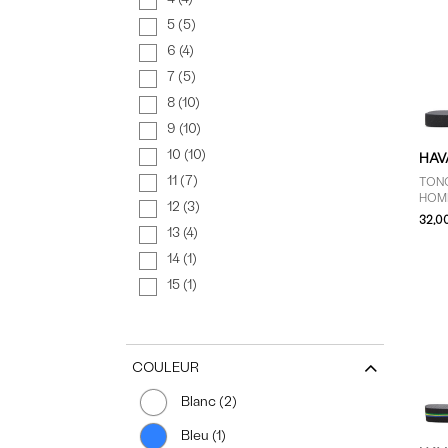
5 (5)
6 (4)
7 (5)
8 (10)
9 (10)
10 (10)
HAV
11 (7)
TON
HOM
12 (3)
32,0
13 (4)
14 (1)
15 (1)
COULEUR
Blanc (2)
Bleu (1)