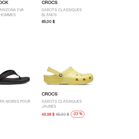
OCK
CROCS
ARIZONA EVA
SABOTS CLASSIQUES
 HOMMES
BLANCS
65,00 $
CROCS
PA NOIRES POUR
SABOTS CLASSIQUES
JAUNES
-23 %
49,98 $
65,00 $