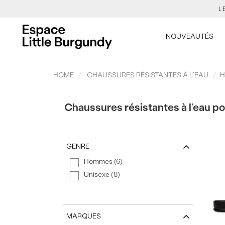
L
[Skip
to
TON NO
NOUVEAUTÉS
Content]
SALOM
HOME
CHAUSSURES RÉSISTANTES À L’EAU
Chaussures résistantes à l’eau p
L
TON NO
GENRE
Hommes (6)
SALOM
Unisexe (8)
MARQUES