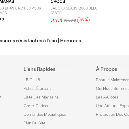
AIANAS
CROCS
GS BRASIL NOIRES POUR
SABOTS CLASSIQUES BLEU
MES
PASTEL
0 $
-15 %
54,98 $
65,00 $
sures résistantes à l’eau |
Hommes
Liens Rapides
À Propos
LB CLUB
Postule Maintenan
Rabais Étudiant
Qui Nous Somme
t
Liste Des Magasins
Les À-Côtés
Carte-Cadeau
Une Attitude Eng
Demandes Médiatiques
Protection Des 
Plan Du Site