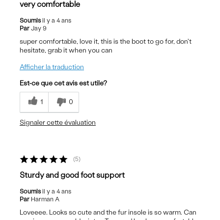
very comfortable
Soumis
il y a 4 ans
Par
Jay 9
super comfortable, love it, this is the boot to go for, don't
hesitate, grab it when you can
Afficher la traduction
Est-ce que cet avis est utile?
1
0
Signaler cette évaluation
5
Sturdy and good foot support
Soumis
il y a 4 ans
Par
Harman A
Loveeee. Looks so cute and the fur insole is so warm. Can