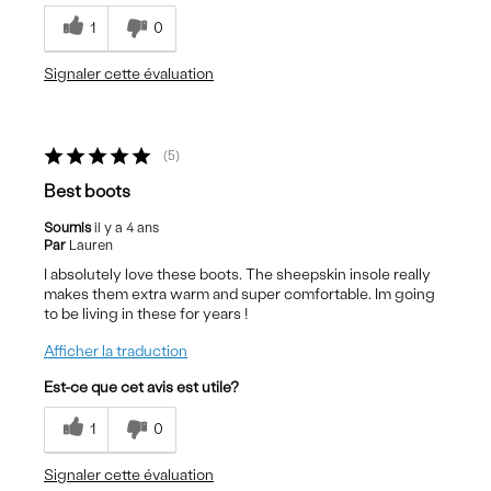
1
0
Signaler cette évaluation
5
Best boots
Soumis
il y a 4 ans
Par
Lauren
I absolutely love these boots. The sheepskin insole really
makes them extra warm and super comfortable. Im going
to be living in these for years !
Afficher la traduction
Est-ce que cet avis est utile?
1
0
Signaler cette évaluation