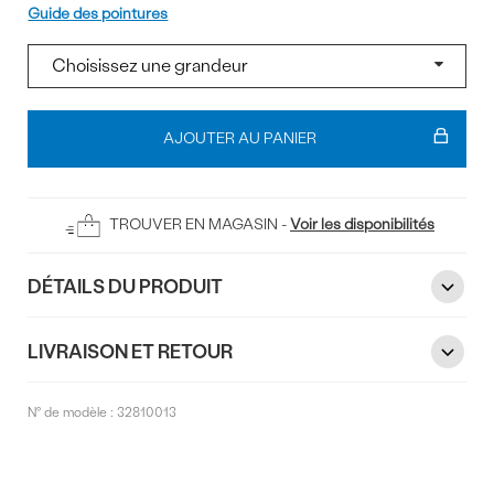
Pointure
Guide des pointures
Ajouter
au
AJOUTER AU PANIER
panier
TROUVER EN MAGASIN -
Voir les disponibilités
DÉTAILS DU PRODUIT
LIVRAISON ET RETOUR
N° de modèle :
32810013
Commentaires