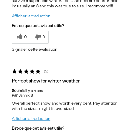
survive a super cold winter. Toes and heel are comfortable.
Im usually an 8 and this was true to size. I recommend!!!
Afficher la traduction
Est-ce que cet avis est utile?
0
0
Signaler cette évaluation
5
Perfect show for winter weather
Soumis
il y a 4 ans
Par
Jannik S
Overall perfect show and worth every cent. Pay attention
with the sizes, might fit oversized
Afficher la traduction
Est-ce que cet avis est utile?