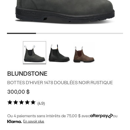
Offres
Plus
de
du
couleurs
produit
BLUNDSTONE
BOTTES D'HIVER 1478 DOUBLÉES NOIR RUSTIQUE
300,00 $
4.9
Ou 4 paiements sans intérêts de 75,00 $ avec
ou
En savoir plus