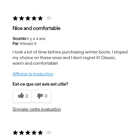
5
Nice and comfortable
Soumis
il y a 4 ans
Par
Ahmed A
I took a lot of time before purchasing winter boots. I stoped
my choice on these ones and I dont regret it! Classic,
warm and comfortable!
Afficher la traduction
Est-ce que cet avis est utile?
2
0
Signaler cette évaluation
5