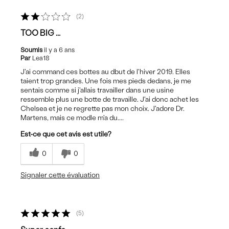
2
TOO BIG ...
Soumis
il y a 6 ans
Par
Lea18
J'ai command ces bottes au dbut de l'hiver 2019. Elles
taient trop grandes. Une fois mes pieds dedans, je me
sentais comme si j'allais travailler dans une usine
ressemble plus une botte de travaille. J'ai donc achet les
Chelsea et je ne regrette pas mon choix. J'adore Dr.
Martens, mais ce modle m'a du....
Est-ce que cet avis est utile?
0
0
Signaler cette évaluation
5