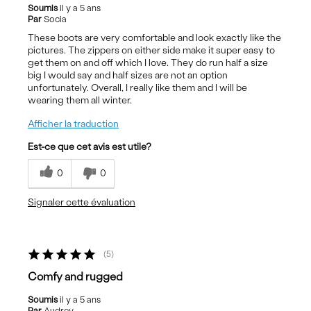
Soumis
il y a 5 ans
Par
Socia
These boots are very comfortable and look exactly like the
pictures. The zippers on either side make it super easy to
get them on and off which I love. They do run half a size
big I would say and half sizes are not an option
unfortunately. Overall, I really like them and I will be
wearing them all winter.
Afficher la traduction
Est-ce que cet avis est utile?
0
0
Signaler cette évaluation
5
Comfy and rugged
Soumis
il y a 5 ans
Par
Audrey