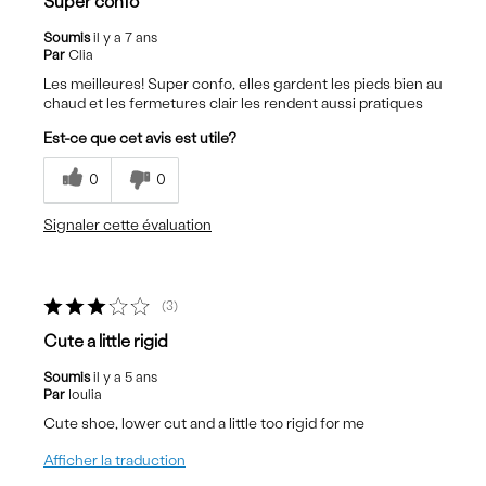
Super confo
Soumis
il y a 7 ans
Par
Clia
Les meilleures! Super confo, elles gardent les pieds bien au
chaud et les fermetures clair les rendent aussi pratiques
Est-ce que cet avis est utile?
0
0
Signaler cette évaluation
3
Cute a little rigid
Soumis
il y a 5 ans
Par
Ioulia
Cute shoe, lower cut and a little too rigid for me
Afficher la traduction