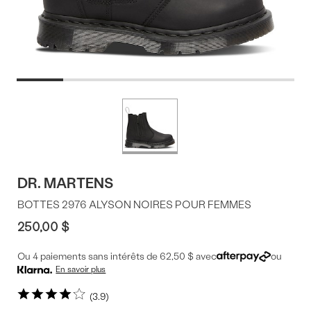
Offres
Plus
de
du
couleurs
produit
DR. MARTENS
BOTTES 2976 ALYSON NOIRES POUR FEMMES
250,00 $
Ou 4 paiements sans intérêts de 62,50 $ avec
ou
En savoir plus
3.9