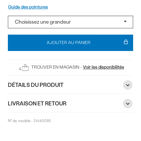
Pointure
Guide des pointures
Ajouter
au
AJOUTER AU PANIER
panier
TROUVER EN MAGASIN -
Voir les disponibilités
DÉTAILS DU PRODUIT
LIVRAISON ET RETOUR
N° de modèle :
31440085
Commentaires