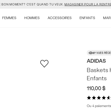
UVEAU SAC JANSPORT 🎒 VIENT AVEC UN PORTE-CLÉS GRATUIT.
MAG
LLES COULEURS DE SALOMON SONT EN LIGNE. FAIS VITE.
MAGASINER
FEMMES
HOMMES
ACCESSOIRES
ENFANTS
MAR
VEJA EST LÀ. À TOI DE LE DÉCOUVRIR.
MAGASINER.
E BON MOMENT? C'EST QUAND TU VEUX.
MAGASINER POUR LA RENTRÉ
27
VUES RÉCE
UVEAU SAC JANSPORT 🎒 VIENT AVEC UN PORTE-CLÉS GRATUIT.
MAG
ADIDAS
Baskets 
LLES COULEURS DE SALOMON SONT EN LIGNE. FAIS VITE.
MAGASINER
Enfants
110,00 $
Ou 4 paiements 