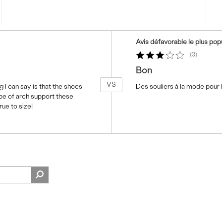
Coup
Avis défavorable le plus pop
de
projecteur
3
sur
Bon
les
VS
critiques
g I can say is that the shoes
Des souliers à la mode pour l
e of arch support these
rue to size!