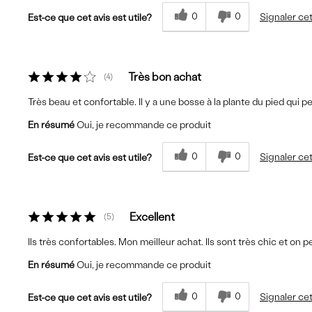
0
0
Signaler cet
Est-ce que cet avis est utile?
Très bon achat
4
Très beau et confortable. Il y a une bosse à la plante du pied qui p
En résumé
Oui, je recommande ce produit
0
0
Signaler cet
Est-ce que cet avis est utile?
Excellent
5
Ils très confortables. Mon meilleur achat. Ils sont très chic et on p
En résumé
Oui, je recommande ce produit
0
0
Signaler cet
Est-ce que cet avis est utile?