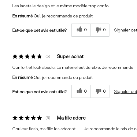
Les lacets le design et le même modèle trop confo.
En résumé
Oui, je recommande ce produit
0
0
Signaler cet
Est-ce que cet avis est utile?
Super achat
5
Confort et look absolu. Le matériel est durable. Je recommande
En résumé
Oui, je recommande ce produit
0
0
Signaler cet
Est-ce que cet avis est utile?
Ma fille adore
5
Couleur flash, ma fille les adorent ………. Je recommande le mix de 