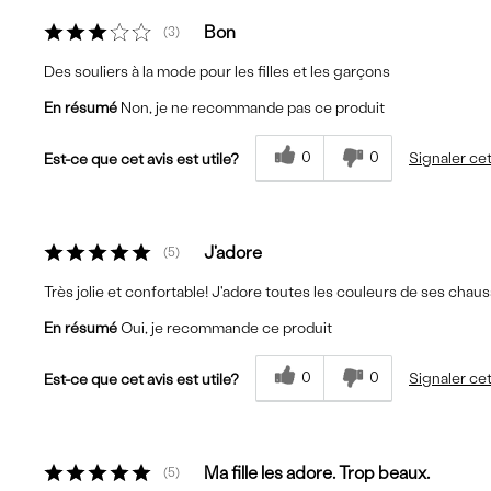
Bon
3
Des souliers à la mode pour les filles et les garçons
En résumé
Non, je ne recommande pas ce produit
0
0
Signaler cet
Est-ce que cet avis est utile?
J'adore
5
Très jolie et confortable! J'adore toutes les couleurs de ses chau
En résumé
Oui, je recommande ce produit
0
0
Signaler cet
Est-ce que cet avis est utile?
Ma fille les adore. Trop beaux.
5