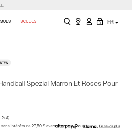
ASINER.
search
Find
My
Shopping
.
QUES
SOLDES
FR
0
a
Account
Bag
store
E.
NTES
ASINER.
Handball Spezial Marron Et Roses Pour
.
4.8
sans intérêts de 27,50 $ avec
ou
En savoir plus