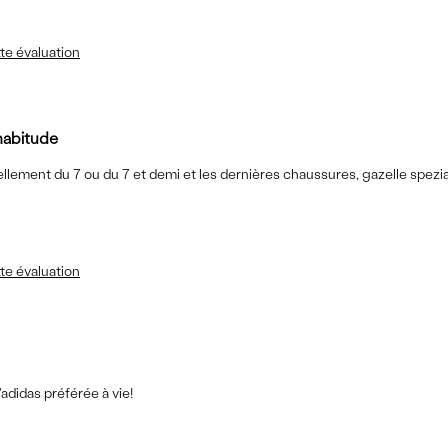
te évaluation
'habitude
llement du 7 ou du 7 et demi et les dernières chaussures, gazelle spezi
te évaluation
'adidas préférée à vie!