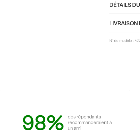
DÉTAILS D
LIVRAISON 
N° de modèle :
42
98%
des répondants
recommanderaient à
un ami