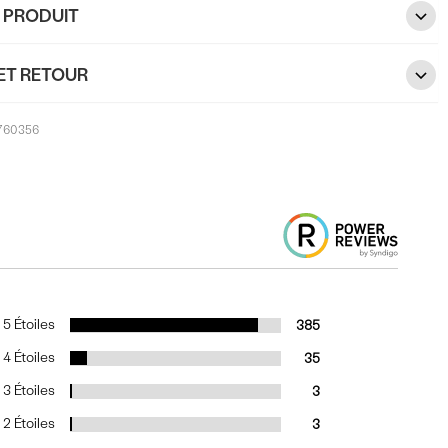
U PRODUIT
ET RETOUR
760356
5 Étoiles
385
4 Étoiles
35
3 Étoiles
3
2 Étoiles
3