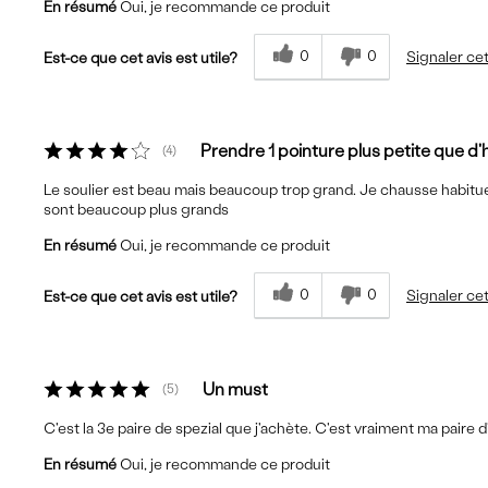
En résumé
Oui, je recommande ce produit
0
0
Signaler cet
Est-ce que cet avis est utile?
Prendre 1 pointure plus petite que d
4
Le soulier est beau mais beaucoup trop grand. Je chausse habitue
sont beaucoup plus grands
En résumé
Oui, je recommande ce produit
0
0
Signaler cet
Est-ce que cet avis est utile?
Un must
5
C'est la 3e paire de spezial que j'achète. C'est vraiment ma paire d
En résumé
Oui, je recommande ce produit