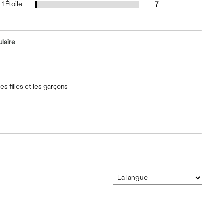
1 Étoile
7
ulaire
es filles et les garçons