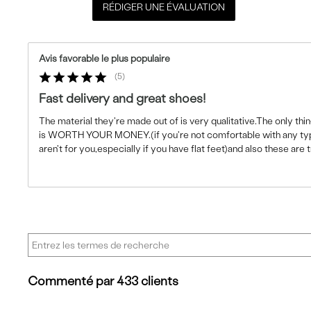
RÉDIGER UNE ÉVALUATION
Avis favorable le plus populaire
5
Fast delivery and great shoes!
The material they're made out of is very qualitative.The only thin
is WORTH YOUR MONEY.(if you're not comfortable with any typ
aren't for you,especially if you have flat feet)and also these are t
Commenté par 433 clients