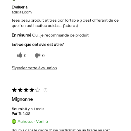
Evaluer à
adidas.com
tees beau produit et tres confortable ;) c'est différant de ce
que l'on est habitué adidas... j'adore :)
En résumé
Oui, je recommande ce produit
Est-ce que cet avis est utile?
0
0
Signaler cette évaluation
4
Mignonne
Soumis
il y a 1 mois
Par
Tofu08
Acheteur Vérifié
Soumis dans le cadre d'une participation un tirage au sort