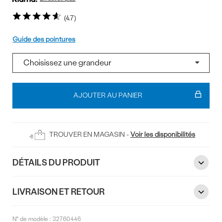
4.7
Pointure
Guide des pointures
Ajouter
au
AJOUTER AU PANIER
panier
TROUVER EN MAGASIN -
Voir les disponibilités
DÉTAILS DU PRODUIT
LIVRAISON ET RETOUR
N° de modèle :
32760446