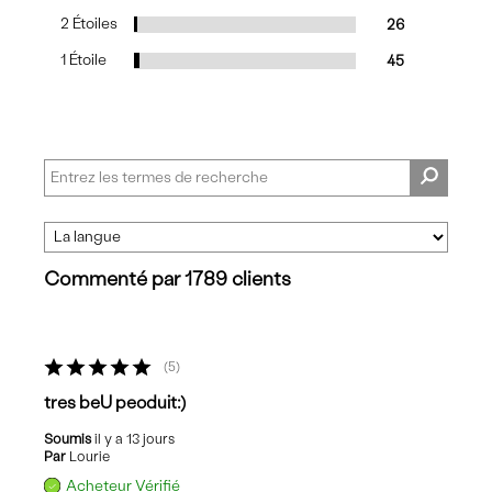
2 Étoiles
26
1 Étoile
45
Commenté par 1789 clients
5
tres beU peoduit:)
Soumis
il y a 13 jours
Par
Lourie
Acheteur Vérifié