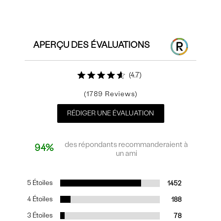
Commentaires
APERÇU DES ÉVALUATIONS
4.7
1789
RÉDIGER UNE ÉVALUATION
des répondants recommanderaient à
94%
un ami
5 Étoiles
1452
4 Étoiles
188
3 Étoiles
78