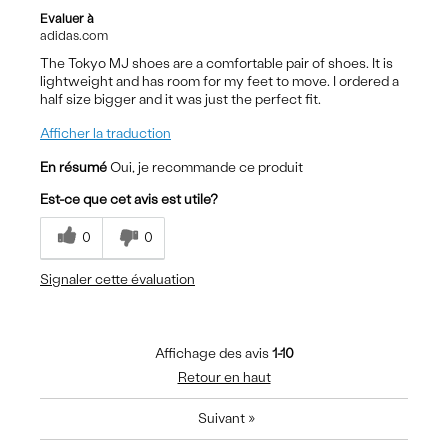
Evaluer à
adidas.com
The Tokyo MJ shoes are a comfortable pair of shoes. It is
lightweight and has room for my feet to move. I ordered a
half size bigger and it was just the perfect fit.
Afficher la traduction
En résumé
Oui, je recommande ce produit
Est-ce que cet avis est utile?
0
0
Signaler cette évaluation
Affichage des avis
1-10
Retour en haut
Suivant
»