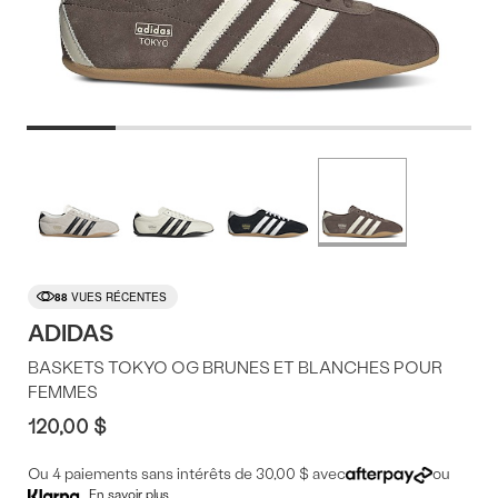
Offres
Plus
de
du
couleurs
produit
88
VUES RÉCENTES
ADIDAS
BASKETS TOKYO OG BRUNES ET BLANCHES POUR
FEMMES
120,00 $
Ou 4 paiements sans intérêts de 30,00 $ avec
ou
En savoir plus