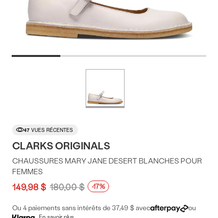
Offres
Plus
de
du
couleurs
produit
47
VUES RÉCENTES
CLARKS ORIGINALS
CHAUSSURES MARY JANE DESERT BLANCHES POUR
FEMMES
149,98 $
180,00 $
-17%
Ou 4 paiements sans intérêts de 37,49 $ avec
ou
En savoir plus