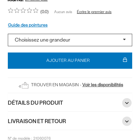
0.0
Écrire le premier avis
Aucun avis
Pointure
Guide des pointures
Ajouter
au
AJOUTER AU PANIER
panier
TROUVER EN MAGASIN -
Voir les disponibilités
DÉTAILS DU PRODUIT
LIVRAISON ET RETOUR
N° de modèle :
31060076