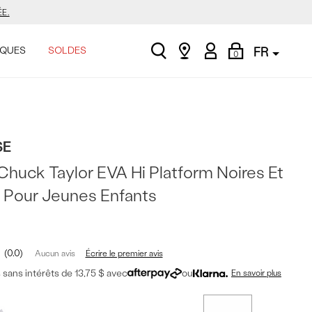
E.
search
Find
My
Shopping
ASINER.
QUES
SOLDES
FR
0
a
Account
Bag
store
.
SE
E.
Chuck Taylor EVA Hi Platform Noires Et
 Pour Jeunes Enfants
ASINER.
.
0.0
Écrire le premier avis
Aucun avis
sans intérêts de 13,75 $ avec
ou
En savoir plus