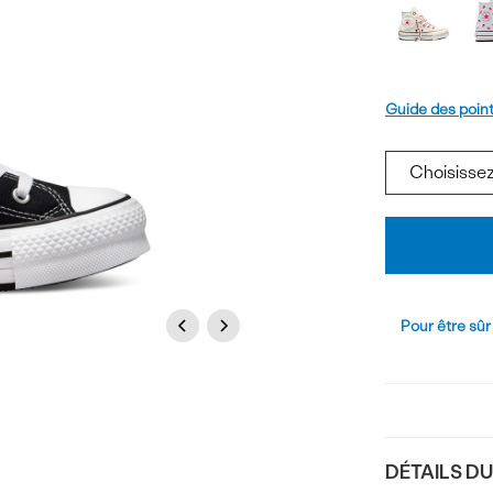
du
couleurs
produi
Pointure
Guide des poin
Ajouter
au
panier
Previous
Next
Pour être sûr
DÉTAILS D