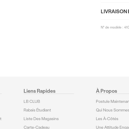
LIVRAISON 
N° de modèle :
41
Liens Rapides
À Propos
LB CLUB
Postule Maintenan
Rabais Étudiant
Qui Nous Somme
t
Liste Des Magasins
Les À-Côtés
Carte-Cadeau
Une Attitude Eng