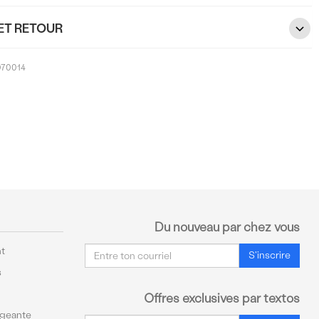
ET RETOUR
070014
Du nouveau par chez vous
Courriel
t
S'inscrire
s
Offres exclusives par textos
ageante