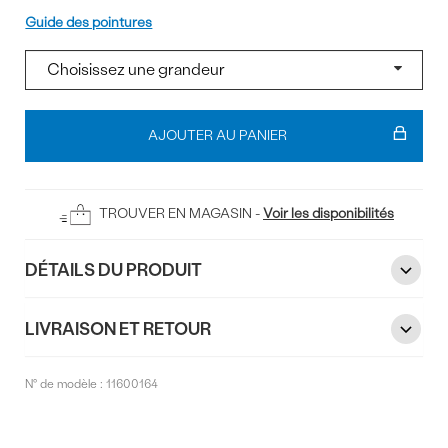
Pointure
Guide des pointures
Ajouter
au
AJOUTER AU PANIER
panier
TROUVER EN MAGASIN -
Voir les disponibilités
DÉTAILS DU PRODUIT
LIVRAISON ET RETOUR
N° de modèle :
11600164
Commentaires