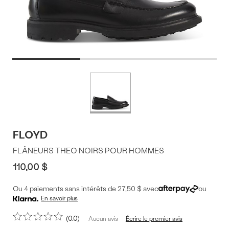
Offres
Plus
de
du
couleurs
produit
FLOYD
FLÂNEURS THEO NOIRS POUR HOMMES
110,00 $
Ou 4 paiements sans intérêts de 27,50 $ avec
ou
En savoir plus
0.0
Écrire le premier avis
Aucun avis