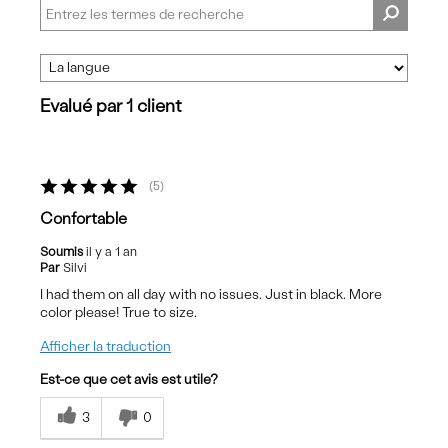
Evalué par 1 client
5
Confortable
Soumis
il y a 1 an
Par
Silvi
I had them on all day with no issues. Just in black. More
color please! True to size.
Afficher la traduction
Est-ce que cet avis est utile?
3
0