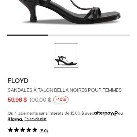
Offres
Plus
de
du
couleurs
produit
FLOYD
SANDALES À TALON BELLA NOIRES POUR FEMMES
59,98 $
100,00 $
-40%
Ou 4 paiements sans intérêts de 15,00 $ avec
ou
En savoir plus
5.0