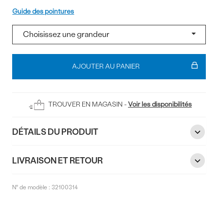
Pointure
Guide des pointures
Ajouter
au
AJOUTER AU PANIER
panier
TROUVER EN MAGASIN -
Voir les disponibilités
DÉTAILS DU PRODUIT
LIVRAISON ET RETOUR
N° de modèle :
32100314
Commentaires