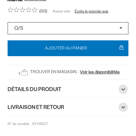
0.0
Écrire le premier avis
Aucun avis
Pointure
Ajouter
au
AJOUTER AU PANIER
panier
TROUVER EN MAGASIN -
Voir les disponibilités
DÉTAILS DU PRODUIT
LIVRAISON ET RETOUR
N° de modèle :
82116637
Commentaires