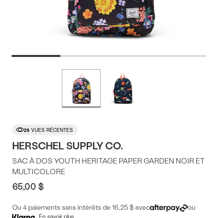
Offres
Plus
de
du
couleurs
produit
26
VUES RÉCENTES
HERSCHEL SUPPLY CO.
SAC À DOS YOUTH HERITAGE PAPER GARDEN NOIR ET
MULTICOLORE
65,00 $
Ou 4 paiements sans intérêts de 16,25 $ avec
ou
En savoir plus