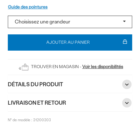
Pointure
Guide des pointures
Ajouter
au
AJOUTER AU PANIER
panier
TROUVER EN MAGASIN -
Voir les disponibilités
DÉTAILS DU PRODUIT
LIVRAISON ET RETOUR
N° de modèle :
31200303
Commentaires