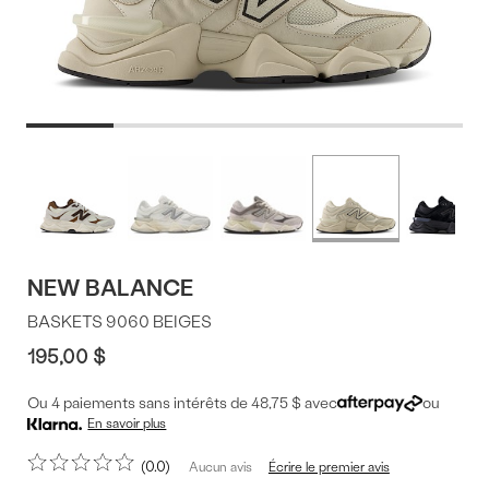
Offres
Plus
de
du
couleurs
produit
NEW BALANCE
BASKETS 9060 BEIGES
195,00 $
Ou 4 paiements sans intérêts de 48,75 $ avec
ou
En savoir plus
0.0
Écrire le premier avis
Aucun avis