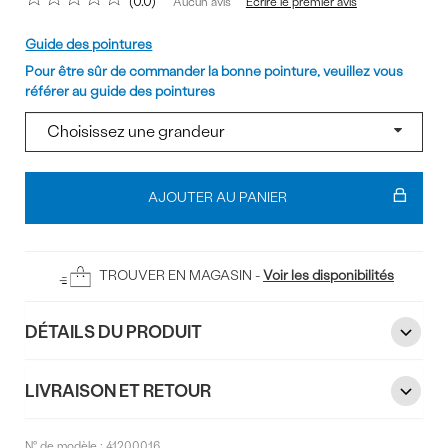
0.0
Écrire le premier avis
Aucun avis
Pointure
Guide des pointures
Pour être sûr de commander la bonne pointure, veuillez vous
référer au guide des pointures
Ajouter
au
AJOUTER AU PANIER
panier
TROUVER EN MAGASIN -
Voir les disponibilités
DÉTAILS DU PRODUIT
LIVRAISON ET RETOUR
N° de modèle :
41200016