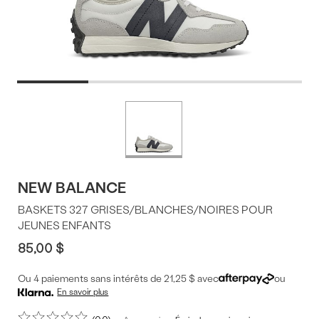
Offres
Plus
de
du
couleurs
produit
NEW BALANCE
BASKETS 327 GRISES/BLANCHES/NOIRES POUR
JEUNES ENFANTS
85,00 $
Ou 4 paiements sans intérêts de 21,25 $ avec
ou
En savoir plus