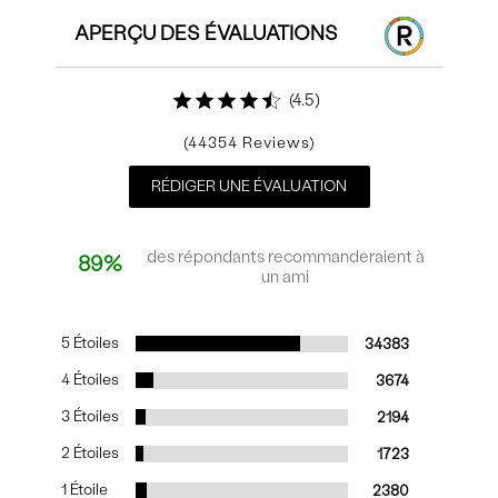
APERÇU DES ÉVALUATIONS
4.5
44354
RÉDIGER UNE ÉVALUATION
des répondants recommanderaient à
89%
un ami
5 Étoiles
34383
4 Étoiles
3674
3 Étoiles
2194
2 Étoiles
1723
1 Étoile
2380