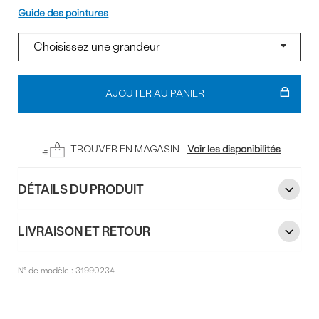
Pointure
Guide des pointures
Ajouter
au
AJOUTER AU PANIER
panier
TROUVER EN MAGASIN -
Voir les disponibilités
DÉTAILS DU PRODUIT
LIVRAISON ET RETOUR
N° de modèle :
31990234
Commentaires