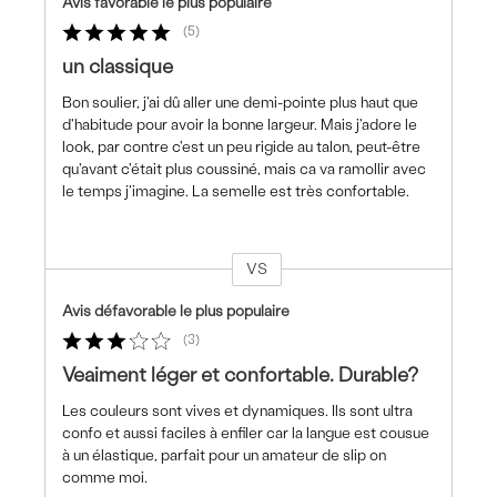
Avis favorable le plus populaire
5
un classique
Bon soulier, j'ai dû aller une demi-pointe plus haut que
d'habitude pour avoir la bonne largeur. Mais j'adore le
look, par contre c'est un peu rigide au talon, peut-être
qu'avant c'était plus coussiné, mais ca va ramollir avec
le temps j'imagine. La semelle est très confortable.
VS
Coup
de
Avis défavorable le plus populaire
projecteur
3
sur
les
Veaiment léger et confortable. Durable?
critiques
Les couleurs sont vives et dynamiques. Ils sont ultra
confo et aussi faciles à enfiler car la langue est cousue
à un élastique, parfait pour un amateur de slip on
comme moi.