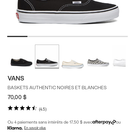
Offres
Plus
de
du
couleurs
produit
VANS
BASKETS AUTHENTIC NOIRES ET BLANCHES
70,00 $
4.5
Ou 4 paiements sans intérêts de 17,50 $ avec
ou
En savoir plus