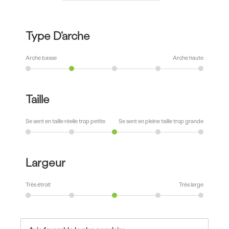
Type D'arche
Arche basse
Arche haute
Taille
Se sent en taille réelle trop petite
Se sent en pleine taille trop grande
Largeur
Très étroit
Très large