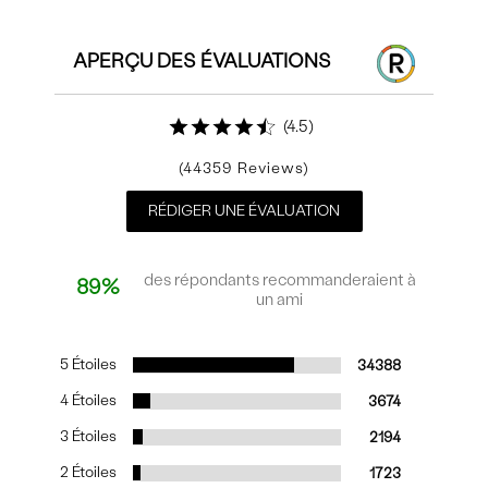
APERÇU DES ÉVALUATIONS
4.5
44359
RÉDIGER UNE ÉVALUATION
des répondants recommanderaient à
89%
un ami
5 Étoiles
34388
4 Étoiles
3674
3 Étoiles
2194
2 Étoiles
1723