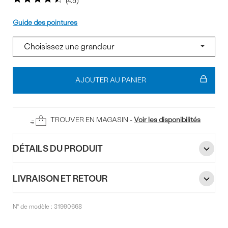
4.5
Pointure
Guide des pointures
Ajouter
au
AJOUTER AU PANIER
panier
TROUVER EN MAGASIN -
Voir les disponibilités
DÉTAILS DU PRODUIT
LIVRAISON ET RETOUR
N° de modèle :
31990668
Commentaires