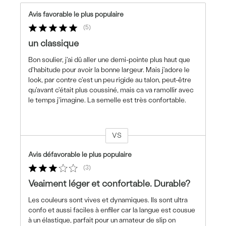
Avis favorable le plus populaire
5
un classique
Bon soulier, j'ai dû aller une demi-pointe plus haut que
d'habitude pour avoir la bonne largeur. Mais j'adore le
look, par contre c'est un peu rigide au talon, peut-être
qu'avant c'était plus coussiné, mais ca va ramollir avec
le temps j'imagine. La semelle est très confortable.
VS
Coup
de
Avis défavorable le plus populaire
projecteur
3
sur
les
Veaiment léger et confortable. Durable?
critiques
Les couleurs sont vives et dynamiques. Ils sont ultra
confo et aussi faciles à enfiler car la langue est cousue
à un élastique, parfait pour un amateur de slip on