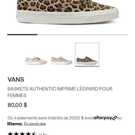
Offres
Plus
de
du
couleurs
produit
VANS
BASKETS AUTHENTIC IMPRIMÉ LÉOPARD POUR
FEMMES
80,00 $
Ou 4 paiements sans intérêts de 20,00 $ avec
ou
En savoir plus