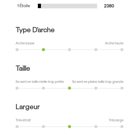
1 Étoile
2380
Type D'arche
Arche basse
Arche haute
Taille
Se sent en taille réelle trop petite
Se sent en pleine taille trop grande
Largeur
Très étroit
Très large