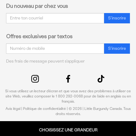
Du nouveau par chez vous
Courriel
S'inscrire
Offres exclusives par textos
Courriel
S'inscrire
Des frais de message peuvent s'appliquer
Si vous utilisez un lecteur d’écran et que vous avez des problèmes à utiliser ce
site Web, veuillez composer le 1 800 292-0068 pour de l’aide en anglais ou en
français.
Avis légal
|
Politique de confidentialité
| © 2026 | Little Burgundy Canada. Tous
droits réservés.
CHOISISSEZ UNE GRANDEUR