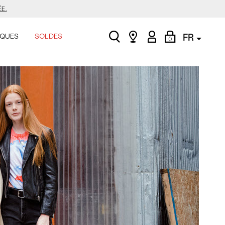
ASINER.
search
Find
My
Shopping
.
QUES
SOLDES
FR
0
a
Account
Bag
store
E.
ASINER.
.