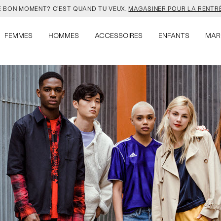
UVEAU SAC JANSPORT 🎒 VIENT AVEC UN PORTE-CLÉS GRATUIT.
MAG
LLES COULEURS DE SALOMON SONT EN LIGNE. FAIS VITE.
MAGASINER
FEMMES
HOMMES
ACCESSOIRES
ENFANTS
MAR
VEJA EST LÀ. À TOI DE LE DÉCOUVRIR.
MAGASINER.
E BON MOMENT? C'EST QUAND TU VEUX.
MAGASINER POUR LA RENTRÉ
UVEAU SAC JANSPORT 🎒 VIENT AVEC UN PORTE-CLÉS GRATUIT.
MAG
LLES COULEURS DE SALOMON SONT EN LIGNE. FAIS VITE.
MAGASINER