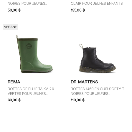
Jaune (2)
NOIRES POUR JEUNES
CLAIR POUR JEUNES ENFANTS
ENFANTS
50,00 $
135,00 $
Mauve (5)
Noir (17)
Orange (1)
Rose (5)
Rouge (1)
Vert (2)
REIMA
DR. MARTENS
BOTTES DE PLUIE TAIKA 2.0
BOTTES 1460 EN CUIR SOFTY T
VERTES POUR JEUNES
NOIRES POUR JEUNES
ENFANTS
ENFANTS
60,00 $
110,00 $