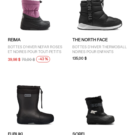
REIMA
THE NORTH FACE
BOTTES D'HIVER NEFAR ROSES
BOTTES D'HIVER THERMOBALL
ET NOIRES POUR TOUT-PETITS
NOIRES POUR ENFANTS
135,00 $
-43 %
39,98 $
70,00 $
FUBUKI
SOREL