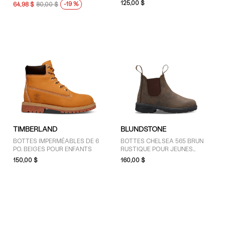
125,00 $
-19 %
64,98 $
80,00 $
PETITS/JEUNES ENFANTS
PRIX
101 $ - 125 $ (5)
30 $ - 50 $ (3)
51 $ - 75 $ (15)
76 $ - 100 $ (10)
Plus de 125 $ (15)
TIMBERLAND
BLUNDSTONE
BOTTES IMPERMÉABLES DE 6
BOTTES CHELSEA 565 BRUN
PO. BEIGES POUR ENFANTS
RUSTIQUE POUR JEUNES
TAILLE
ENFANTS
150,00 $
160,00 $
4 (1)
5.5 (1)
6.5 (1)
7 (1)
Tout-petits 4 (2)