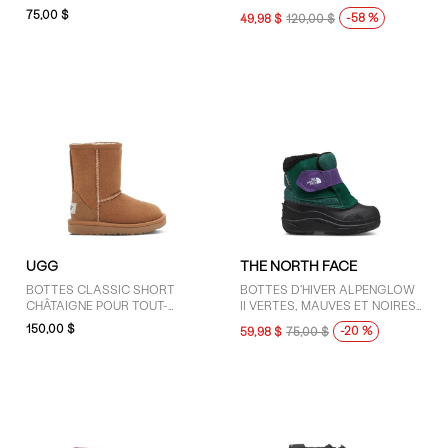
TOUT-PETITS
POUR JEUNES ENFANTS
75,00 $
-58 %
49,98 $
120,00 $
UGG
THE NORTH FACE
BOTTES CLASSIC SHORT
BOTTES D'HIVER ALPENGLOW
CHÂTAIGNE POUR TOUT-
II VERTES, MAUVES ET NOIRES
PETITS
POUR TOUT-PETITS
150,00 $
-20 %
59,98 $
75,00 $