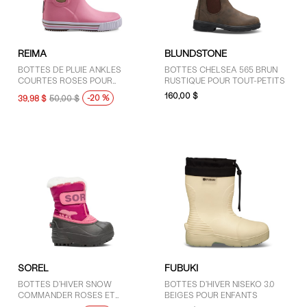
GENRE
REIMA
BLUNDSTONE
Enfants (47)
BOTTES DE PLUIE ANKLES
BOTTES CHELSEA 565 BRUN
COURTES ROSES POUR
RUSTIQUE POUR TOUT-PETITS
Unisexe (1)
JEUNES ENFANTS
160,00 $
-20 %
39,98 $
50,00 $
MARQUES
Blundstone (5)
Dr. Martens (9)
FUBUKI (2)
Native (2)
Reima (12)
Sorel (3)
SOREL
FUBUKI
The North Face (5)
BOTTES D'HIVER SNOW
BOTTES D'HIVER NISEKO 3.0
Timberland (2)
COMMANDER ROSES ET
BEIGES POUR ENFANTS
UGG (8)
NOIRES POUR TOUT-