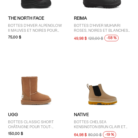
THE NORTH FACE
REIMA
BOTTES D'HIVER ALPENGLOW
BOTTES D'HIVER MUHVARI
II MAUVES ET NOIRES POUR
ROSES, NOIRES ET BLANCHES
TOUT-PETITS
POUR JEUNES ENFANTS
75,00 $
-58 %
49,98 $
120,00 $
UGG
NATIVE
BOTTES CLASSIC SHORT
BOTTES CHELSEA
CHÂTAIGNE POUR TOUT-
KENSINGTON BRUN CLAIR ET
PETITS
NOIRES POUR TOUT-PETITS
150,00 $
-19 %
64,98 $
80,00 $