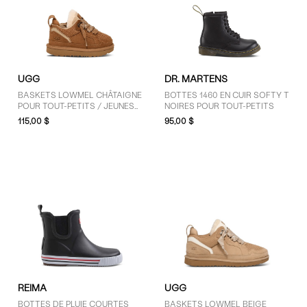
Tout-petits 5 (7)
Tout-petits 6 (13)
Tout-petits 7 (17)
Tout-petits 8 (20)
Tout-petits 9 (20)
UGG
DR. MARTENS
BASKETS LOWMEL CHÂTAIGNE
BOTTES 1460 EN CUIR SOFTY T
Tout-petits 10 (17)
POUR TOUT-PETITS / JEUNES
NOIRES POUR TOUT-PETITS
Tout-petits 11 (3)
ENFANTS
115,00 $
95,00 $
Tout-petits 12 (2)
Tout-petits 13 (1)
Jeunes enfants 7 (1)
Jeunes enfants 3 (17)
AFFICHER PLUS
COULEUR
Brun (14)
REIMA
UGG
Gris (1)
BOTTES DE PLUIE COURTES
BASKETS LOWMEL BEIGE