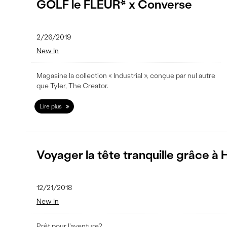
GOLF le FLEUR* x Converse
2/26/2019
New In
Magasine la collection « Industrial », conçue par nul autre
que Tyler, The Creator.
Lire plus
Voyager la tête tranquille grâce à
12/21/2018
New In
Prêt pour l'aventure?