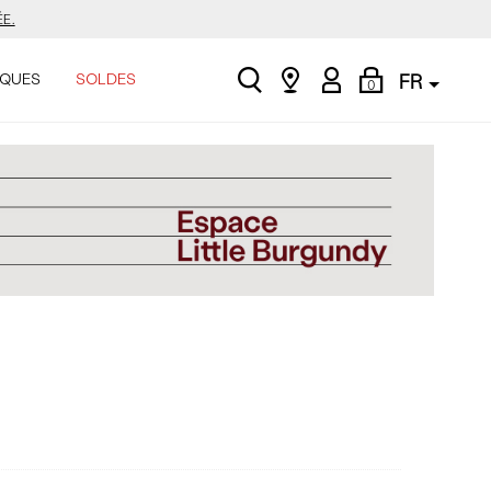
E.
search
Find
My
Shopping
ASINER.
QUES
SOLDES
FR
0
a
Account
Bag
store
.
E.
ASINER.
.