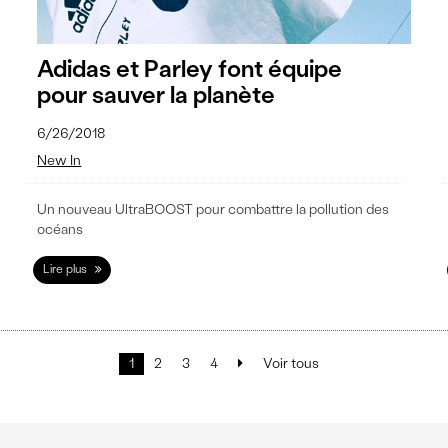
Adidas et Parley font équipe
pour sauver la planète
6/26/2018
New In
Un nouveau UltraBOOST pour combattre la pollution des
océans
Lire plus
Next
1
2
3
4
Voir tous