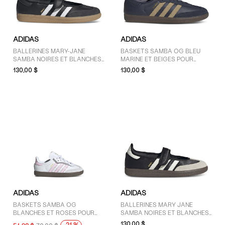
GENRE
ADIDAS
ADIDAS
Enfants (6)
BALLERINES MARY-JANE
BASKETS SAMBA OG BLEU
SAMBA NOIRES ET BLANCHES
MARINE ET BEIGES POUR
Femmes (8)
POUR FEMMES
HOMMES
130,00 $
130,00 $
Hommes (5)
MARQUES
adidas (20)
PRIX
51 $ - 75 $ (3)
ADIDAS
ADIDAS
76 $ - 100 $ (3)
BASKETS SAMBA OG
BALLERINES MARY JANE
BLANCHES ET ROSES POUR
SAMBA NOIRES ET BLANCHES
Plus de 125 $ (13)
TOUT-PETITS
POUR FEMMES
130,00 $