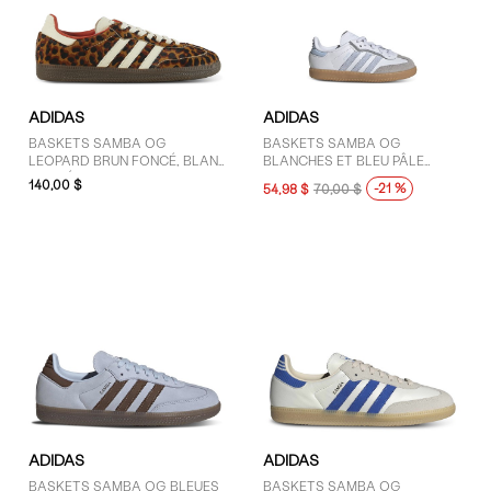
11 (7)
11.5 (2)
AFFICHER PLUS
ADIDAS
ADIDAS
COULEUR
BASKETS SAMBA OG
BASKETS SAMBA OG
LEOPARD BRUN FONCÉ, BLANC
BLANCHES ET BLEU PÂLE
Blanc (2)
CASSÉ ET ORANGES POUR
POUR TOUT-PETITS
140,00 $
-21 %
54,98 $
70,00 $
FEMMES
Gris (8)
Mauve (2)
Noir (7)
Vert (1)
ADIDAS
ADIDAS
BASKETS SAMBA OG BLEUES
BASKETS SAMBA OG