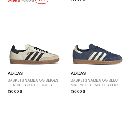
-21 %
54,98 $
70,00 $
TAILLE
4 (1)
4.5 (1)
5 (4)
5.5 (4)
6 (6)
6.5 (7)
ADIDAS
ADIDAS
7 (8)
BASKETS SAMBA OG BEIGES
BASKETS SAMBA OG BLEU
7.5 (7)
ET NOIRES POUR FEMMES
MARINE ET BLANCHES POUR
8 (10)
HOMMES
130,00 $
130,00 $
8.5 (11)
9 (8)
9.5 (4)
10 (6)
10.5 (3)