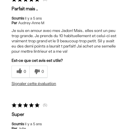
Parfait mais ..
Soumis
il y a 5 ans
Par
Audrey-Anne M
Je suis en amour avec mes Jadon! Mais.. elles sont un peu
trop grande. Je prends du 10 habituellement et celui-ci est
vraiment trop grand et le 9 beaucoup trop petit. Sil y avait
eu des demi points a laurait t parfait! Jai achet une semelle
pour mettre lintrieur et a me va!
Est-ce que cet avis est utile?
0
0
Signaler cette évaluation
5
Super
Soumis
il y a 5 ans
Par
Julie