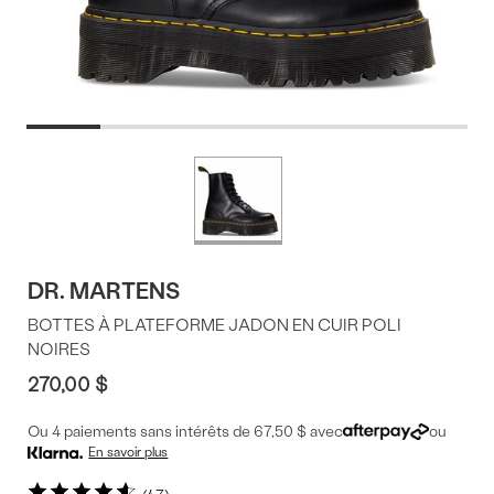
Offres
Plus
de
du
couleurs
produit
DR. MARTENS
BOTTES À PLATEFORME JADON EN CUIR POLI
NOIRES
270,00 $
Ou 4 paiements sans intérêts de 67,50 $ avec
ou
En savoir plus