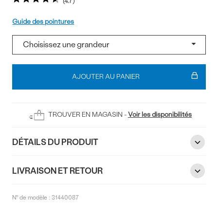
4.7
Pointure
Guide des pointures
Ajouter
au
AJOUTER AU PANIER
panier
TROUVER EN MAGASIN -
Voir les disponibilités
DÉTAILS DU PRODUIT
LIVRAISON ET RETOUR
N° de modèle :
31440087
Commentaires