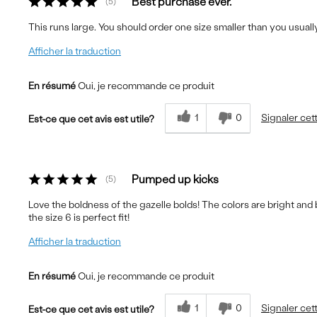
Best purchase ever.
5
This runs large. You should order one size smaller than you usually 
Afficher la traduction
En résumé
Oui, je recommande ce produit
1
0
Signaler cet
Est-ce que cet avis est utile?
Pumped up kicks
5
Love the boldness of the gazelle bolds! The colors are bright and b
the size 6 is perfect fit!
Afficher la traduction
En résumé
Oui, je recommande ce produit
1
0
Signaler cet
Est-ce que cet avis est utile?