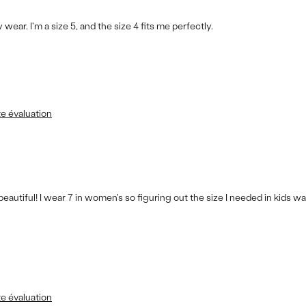
wear. I'm a size 5, and the size 4 fits me perfectly.
te évaluation
eautiful! I wear 7 in women's so figuring out the size I needed in kids wa
te évaluation