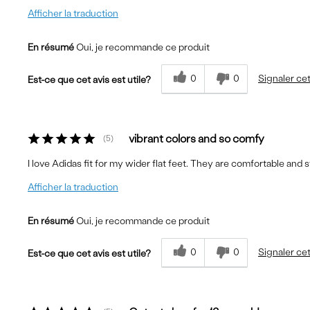
Afficher la traduction
En résumé
Oui, je recommande ce produit
0
0
Signaler cet
Est-ce que cet avis est utile?
vibrant colors and so comfy
5
I love Adidas fit for my wider flat feet. They are comfortable and s
Afficher la traduction
En résumé
Oui, je recommande ce produit
0
0
Signaler cet
Est-ce que cet avis est utile?