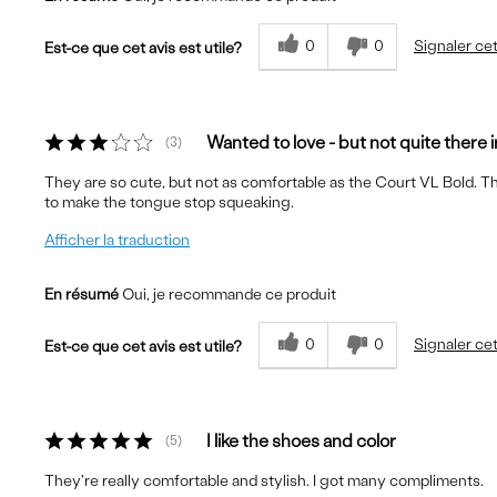
0
0
Signaler cet
Est-ce que cet avis est utile?
Wanted to love - but not quite there 
3
They are so cute, but not as comfortable as the Court VL Bold. Th
to make the tongue stop squeaking.
Afficher la traduction
En résumé
Oui, je recommande ce produit
0
0
Signaler cet
Est-ce que cet avis est utile?
I like the shoes and color
5
They're really comfortable and stylish. I got many compliments.