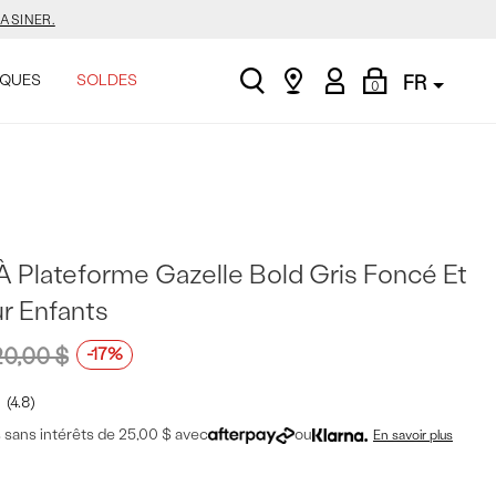
ASINER.
search
Find
My
Shopping
.
QUES
SOLDES
FR
0
a
Account
Bag
store
E.
ASINER.
À Plateforme Gazelle Bold Gris Foncé Et
r Enfants
.
20,00 $
-17%
4.8
sans intérêts de 25,00 $ avec
ou
En savoir plus