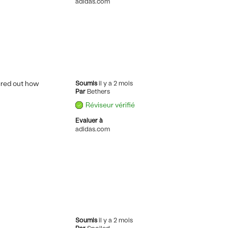
adidas.com
gured out how
Soumis
il y a 2 mois
Par
Bethers
Réviseur vérifié
Evaluer à
adidas.com
Soumis
il y a 2 mois