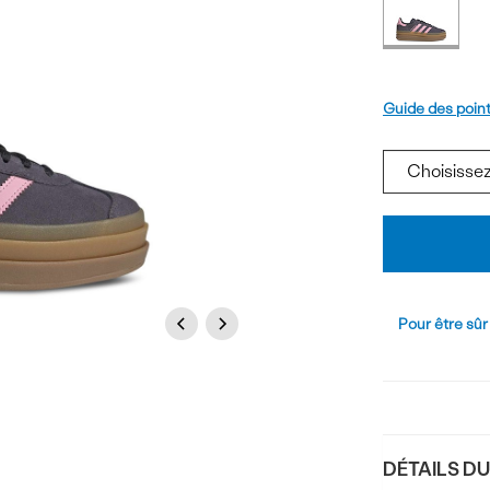
du
couleurs
produi
Pointure
Guide des poin
Ajouter
au
panier
Previous
Next
Pour être sûr
DÉTAILS D