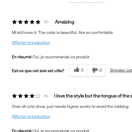
Amaizing
5
Mi kid loves it. The color is beautiful. Are so confortable
Afficher la traduction
En résumé
Oui, je recommande ce produit
0
0
Signaler cet
Est-ce que cet avis est utile?
I love the style but the tongue of the
4
Over all cute shoe, just needs higher socks to avoid the rubbing.
Afficher la traduction
En résumé
Oui, je recommande ce produit