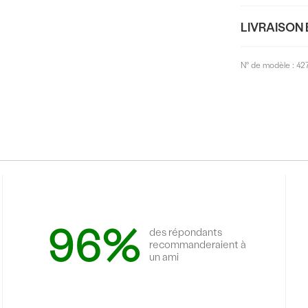
LIVRAISON 
N° de modèle :
42
96%
des répondants
recommanderaient à
un ami