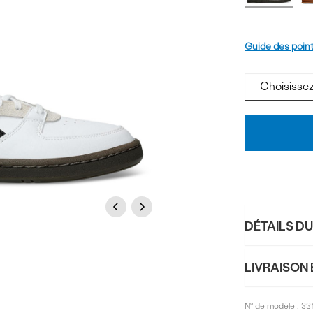
produi
Pointure
Guide des poin
Ajouter
au
panier
Previous
Next
DÉTAILS D
LIVRAISON 
N° de modèle :
33