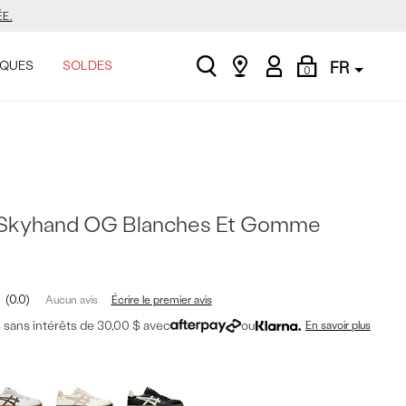
E.
search
Find
My
Shopping
ASINER.
QUES
SOLDES
FR
0
a
Account
Bag
store
.
E.
 Skyhand OG Blanches Et Gomme
ASINER.
0.0
.
Écrire le premier avis
Aucun avis
sans intérêts de 30,00 $ avec
ou
En savoir plus