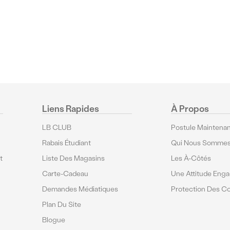
Liens Rapides
À Propos
LB CLUB
Postule Maintenan
Rabais Étudiant
Qui Nous Somme
t
Liste Des Magasins
Les À-Côtés
Carte-Cadeau
Une Attitude Eng
Demandes Médiatiques
Protection Des 
Plan Du Site
Blogue