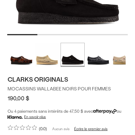
Offres
Plus
de
du
couleurs
produit
CLARKS ORIGINALS
MOCASSINS WALLABEE NOIRS POUR FEMMES
190,00 $
Ou 4 paiements sans intérêts de 47,50 $ avec
ou
En savoir plus
0.0
Écrire le premier avis
Aucun avis