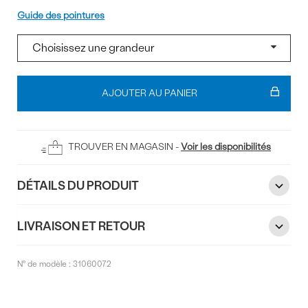
Pointure
Guide des pointures
Ajouter
au
AJOUTER AU PANIER
panier
TROUVER EN MAGASIN -
Voir les disponibilités
DÉTAILS DU PRODUIT
LIVRAISON ET RETOUR
N° de modèle :
31060072
Commentaires