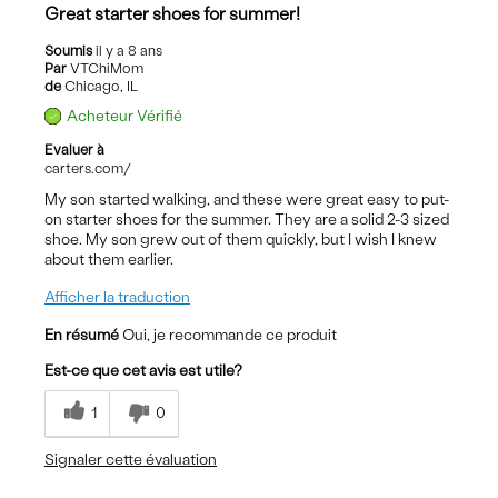
Great starter shoes for summer!
Soumis
il y a 8 ans
Par
VTChiMom
de
Chicago, IL
Acheteur Vérifié
Evaluer à
carters.com/
My son started walking, and these were great easy to put-
on starter shoes for the summer. They are a solid 2-3 sized
shoe. My son grew out of them quickly, but I wish I knew
about them earlier.
Afficher la traduction
En résumé
Oui, je recommande ce produit
Est-ce que cet avis est utile?
1
0
Signaler cette évaluation