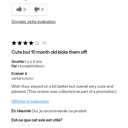
0
0
Signaler cette évaluation
4
Cute but 10 month old kicks them off!
Soumis
il y a 9 ans
Par
HomeWithMom
Evaluer à
carters.com/
Wish they stayed on a bit better but overall very cute and
pleased. [This review was collected as part of a promotion.]
Afficher la traduction
En résumé
Oui, je recommande ce produit
Est-ce que cet avis est utile?