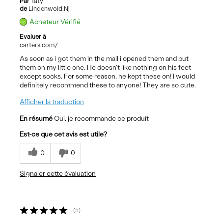
Par
Taty
de
Lindenwold,Nj
Acheteur Vérifié
Evaluer à
carters.com/
As soon as i got them in the mail i opened them and put
them on my little one. He doesn't like nothing on his feet
except socks. For some reason, he kept these on! I would
definitely recommend these to anyone! They are so cute.
Afficher la traduction
En résumé
Oui, je recommande ce produit
Est-ce que cet avis est utile?
0
0
Signaler cette évaluation
5