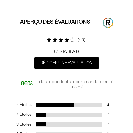
Commentaires
APERÇU DES ÉVALUATIONS
4.0
7
RÉDIGER UNE ÉVALUATION
des répondants recommanderaient à
86%
un ami
5 Étoiles
4
4 Étoiles
1
3 Étoiles
1