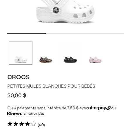
Offres
Plus
de
du
couleurs
produit
CROCS
PETITES MULES BLANCHES POUR BÉBÉS
30,00 $
Ou 4 paiements sans intérêts de 7,50 $ avec
ou
En savoir plus
4.0