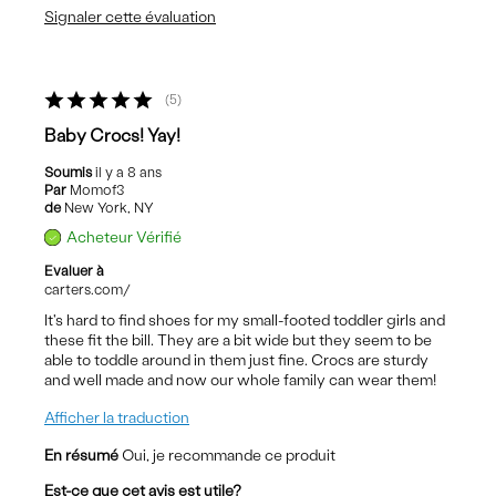
Signaler cette évaluation
5
Baby Crocs! Yay!
Soumis
il y a 8 ans
Par
Momof3
de
New York, NY
Acheteur Vérifié
Evaluer à
carters.com/
It's hard to find shoes for my small-footed toddler girls and
these fit the bill. They are a bit wide but they seem to be
able to toddle around in them just fine. Crocs are sturdy
and well made and now our whole family can wear them!
Afficher la traduction
En résumé
Oui, je recommande ce produit
Est-ce que cet avis est utile?