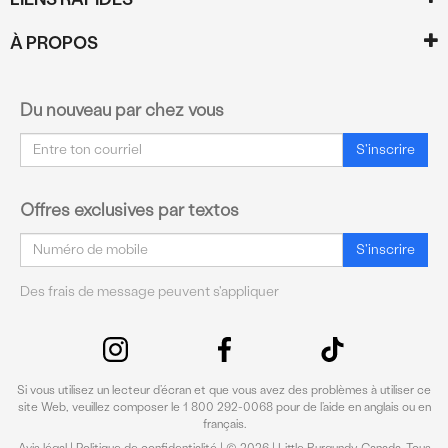
À PROPOS
Du nouveau par chez vous
Courriel
S'inscrire
Offres exclusives par textos
Courriel
S'inscrire
Des frais de message peuvent s'appliquer
Si vous utilisez un lecteur d’écran et que vous avez des problèmes à utiliser ce
site Web, veuillez composer le 1 800 292-0068 pour de l’aide en anglais ou en
français.
Avis légal
|
Politique de confidentialité
| © 2026 | Little Burgundy Canada. Tous