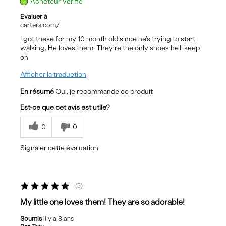
Acheteur Vérifié
Evaluer à
carters.com/
I got these for my 10 month old since he's trying to start
walking. He loves them. They're the only shoes he'll keep
on
Afficher la traduction
En résumé
Oui, je recommande ce produit
Est-ce que cet avis est utile?
0
0
Signaler cette évaluation
5
My little one loves them! They are so adorable!
Soumis
il y a 8 ans