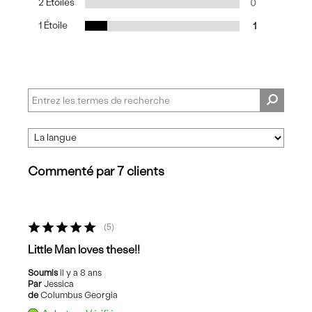
2 Étoiles
0
1 Étoile
1
Commenté par 7 clients
5
Little Man loves these!!
Soumis
il y a 8 ans
Par
Jessica
de
Columbus Georgia