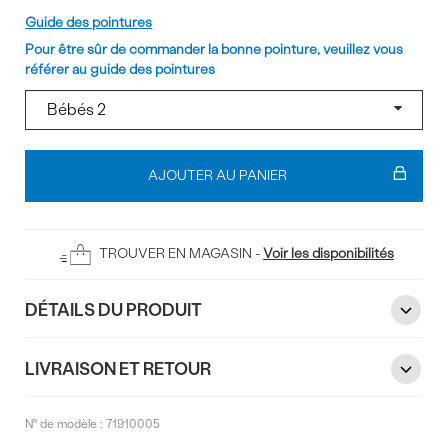
Pointure
Guide des pointures
Pour être sûr de commander la bonne pointure, veuillez vous
référer au guide des pointures
Ajouter
au
AJOUTER AU PANIER
panier
TROUVER EN MAGASIN -
Voir les disponibilités
DÉTAILS DU PRODUIT
LIVRAISON ET RETOUR
N° de modèle :
71910005