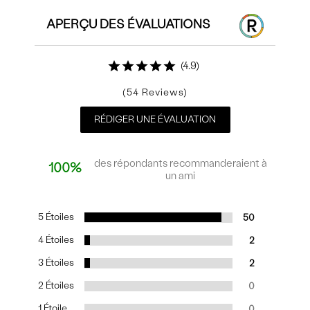
APERÇU DES ÉVALUATIONS
4.9
54
RÉDIGER UNE ÉVALUATION
des répondants recommanderaient à
100%
un ami
5 Étoiles
50
4 Étoiles
2
3 Étoiles
2
2 Étoiles
0
1 Étoile
0