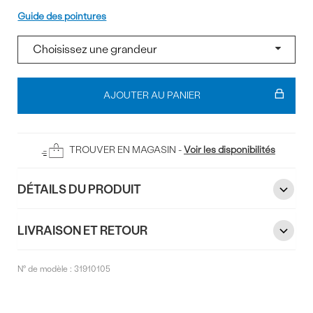
Pointure
Guide des pointures
Ajouter
au
AJOUTER AU PANIER
panier
TROUVER EN MAGASIN -
Voir les disponibilités
DÉTAILS DU PRODUIT
LIVRAISON ET RETOUR
N° de modèle :
31910105
Commentaires