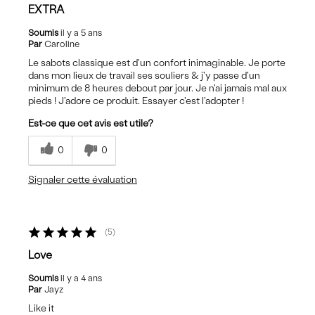
EXTRA
Soumis
il y a 5 ans
Par
Caroline
Le sabots classique est d'un confort inimaginable. Je porte
dans mon lieux de travail ses souliers & j'y passe d'un
minimum de 8 heures debout par jour. Je n'ai jamais mal aux
pieds ! J'adore ce produit. Essayer c'est l'adopter !
Est-ce que cet avis est utile?
0
0
Signaler cette évaluation
5
Love
Soumis
il y a 4 ans
Par
Jayz
Like it