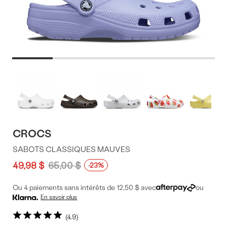
Offres
Plus
de
du
couleurs
produit
CROCS
SABOTS CLASSIQUES MAUVES
49,98 $
65,00 $
-23%
Ou 4 paiements sans intérêts de 12,50 $ avec
ou
En savoir plus
4.9