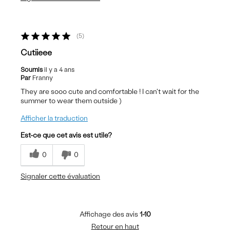
5
Cutiieee
Soumis
il y a 4 ans
Par
Franny
They are sooo cute and comfortable ! I can't wait for the
summer to wear them outside )
Afficher la traduction
Est-ce que cet avis est utile?
0
0
Signaler cette évaluation
Affichage des avis
1-10
Retour en haut