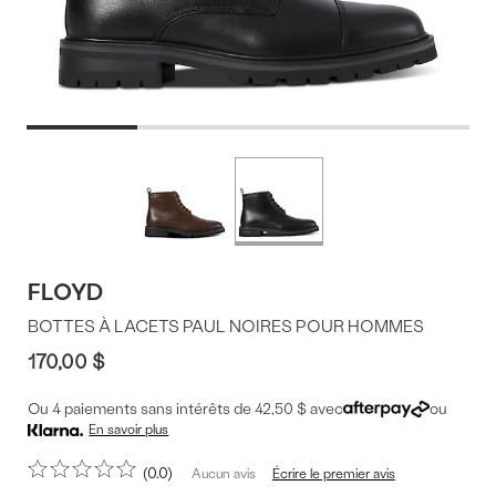
Offres
Plus
de
du
couleurs
produit
FLOYD
BOTTES À LACETS PAUL NOIRES POUR HOMMES
170,00 $
Ou 4 paiements sans intérêts de 42,50 $ avec
ou
En savoir plus
0.0
Écrire le premier avis
Aucun avis