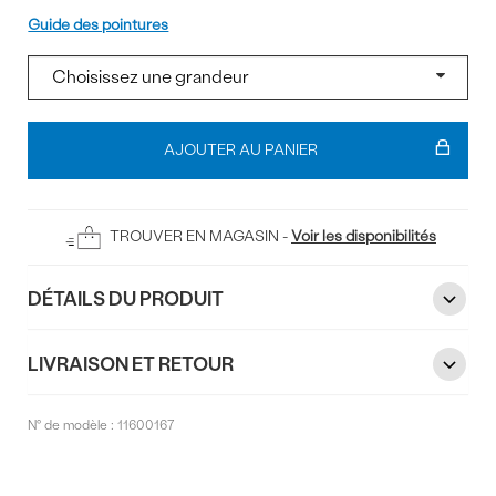
Pointure
Guide des pointures
Ajouter
au
AJOUTER AU PANIER
panier
TROUVER EN MAGASIN -
Voir les disponibilités
DÉTAILS DU PRODUIT
LIVRAISON ET RETOUR
N° de modèle :
11600167
Commentaires