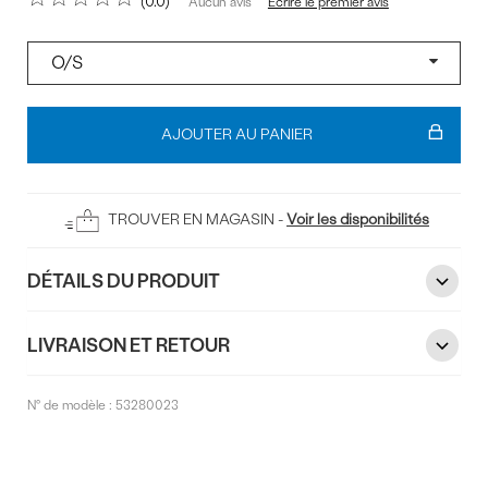
0.0
Écrire le premier avis
Aucun avis
Pointure
Ajouter
au
AJOUTER AU PANIER
panier
TROUVER EN MAGASIN -
Voir les disponibilités
DÉTAILS DU PRODUIT
LIVRAISON ET RETOUR
N° de modèle :
53280023
Commentaires