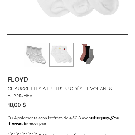
Offres
Plus
de
du
couleurs
produit
FLOYD
CHAUSSETTES À FRUITS BRODÉS ET VOLANTS
BLANCHES
18,00 $
Ou 4 paiements sans intérêts de 4,50 $ avec
ou
En savoir plus