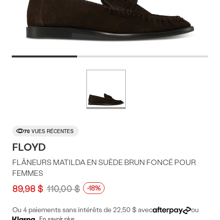
Offres
Plus
de
du
couleurs
produit
70
VUES RÉCENTES
FLOYD
FLÂNEURS MATILDA EN SUÈDE BRUN FONCÉ POUR
FEMMES
89,98 $
110,00 $
-18%
Ou 4 paiements sans intérêts de 22,50 $ avec
ou
En savoir plus