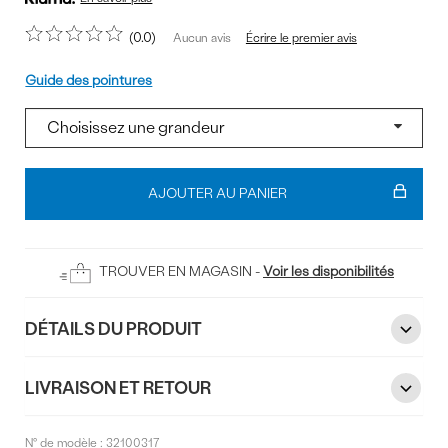
0.0
Écrire le premier avis
Aucun avis
Pointure
Guide des pointures
Ajouter
au
AJOUTER AU PANIER
panier
TROUVER EN MAGASIN -
Voir les disponibilités
DÉTAILS DU PRODUIT
LIVRAISON ET RETOUR
N° de modèle :
32100317