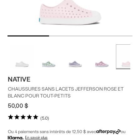
Offres
Plus
de
du
couleurs
produit
NATIVE
CHAUSSURES SANS LACETS JEFFERSON ROSE ET
BLANC POUR TOUT-PETITS
50,00 $
5.0
Ou 4 paiements sans intérêts de 12,50 $ avec
ou
En savoir plus