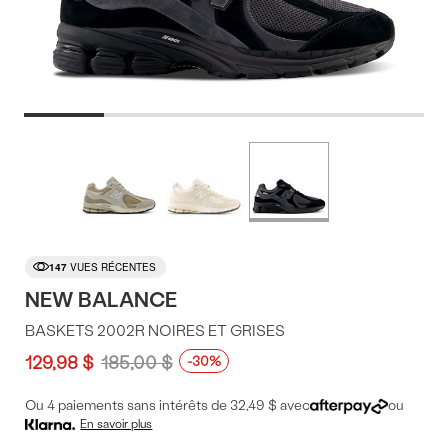
Offres
Plus
de
du
couleurs
produit
147
VUES RÉCENTES
NEW BALANCE
BASKETS 2002R NOIRES ET GRISES
129,98 $
185,00 $
-30%
Ou 4 paiements sans intérêts de 32,49 $ avec
ou
En savoir plus