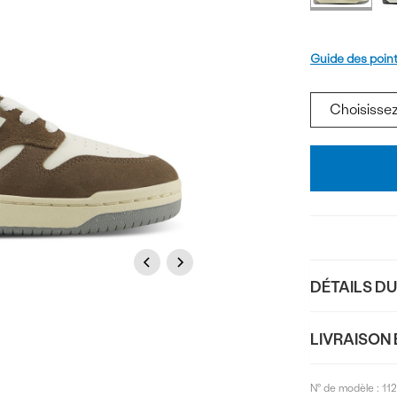
produi
Pointure
Guide des poin
Ajouter
au
panier
Previous
Next
DÉTAILS D
LIVRAISON 
N° de modèle :
11