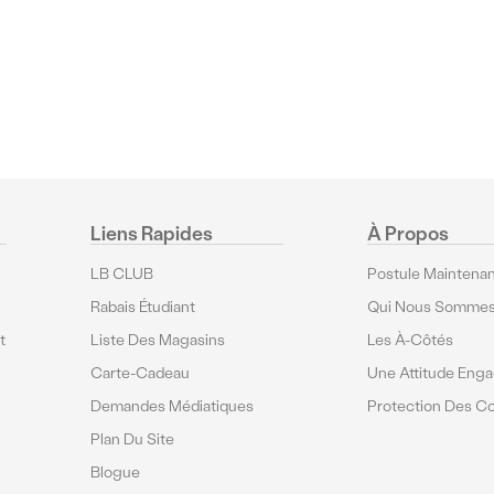
Liens Rapides
À Propos
LB CLUB
Postule Maintenan
Rabais Étudiant
Qui Nous Somme
t
Liste Des Magasins
Les À-Côtés
Carte-Cadeau
Une Attitude Eng
Demandes Médiatiques
Protection Des 
Plan Du Site
Blogue