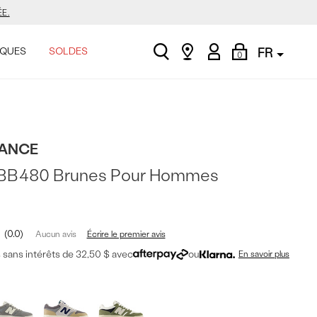
E.
search
Find
My
Shopping
ASINER.
QUES
SOLDES
FR
0
a
Account
Bag
store
ANCE
E.
 BB480 Brunes Pour Hommes
ASINER.
0.0
Écrire le premier avis
Aucun avis
sans intérêts de 32,50 $ avec
ou
En savoir plus