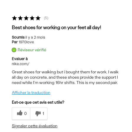
5
Best shoes for working on your feet all day!
Soumis
il y a 2 mois
Par
1970love
Réviseur vérifié
Evaluer à
nike.com/
Great shoes for walking but i bought them for work. I walk
all day on concrete, and these shoes provide the support I
need while I'm working 16hr shifts. This is my second pair.
Afficher la traduction
Est-ce que cet avis est utile?
0
1
Signaler cette évaluation