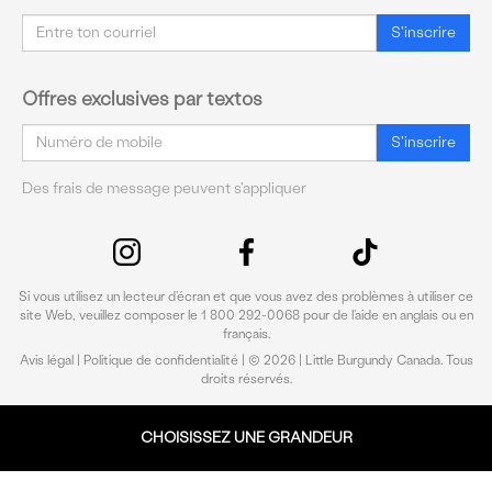
Courriel
S'inscrire
Offres exclusives par textos
Courriel
S'inscrire
Des frais de message peuvent s'appliquer
Si vous utilisez un lecteur d’écran et que vous avez des problèmes à utiliser ce
site Web, veuillez composer le 1 800 292-0068 pour de l’aide en anglais ou en
français.
Avis légal
|
Politique de confidentialité
| © 2026 | Little Burgundy Canada. Tous
droits réservés.
CHOISISSEZ UNE GRANDEUR