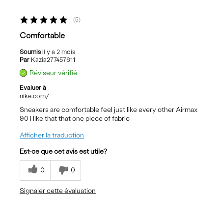
5
Comfortable
Soumis
il y a 2 mois
Par
Kazia277457611
Réviseur vérifié
Evaluer à
nike.com/
Sneakers are comfortable feel just like every other Airmax
90 I like that that one piece of fabric
Afficher la traduction
Est-ce que cet avis est utile?
0
0
Signaler cette évaluation