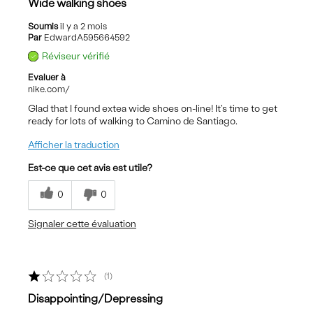
Wide walking shoes
Soumis
il y a 2 mois
Par
EdwardA595664592
Réviseur vérifié
Evaluer à
nike.com/
Glad that I found extea wide shoes on-line! It's time to get
ready for lots of walking to Camino de Santiago.
Afficher la traduction
Est-ce que cet avis est utile?
0
0
Signaler cette évaluation
1
Disappointing/Depressing