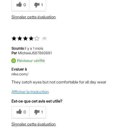
0
1
Signaler cette évaluation
4
Soumis
il y a 1 mois
Par
MichaelJ587892881
Réviseur vérifié
Evaluer à
nike.com/
They catch eyes but not comfortable for all day wear
Afficher la traduction
Est-ce que cet avis est utile?
0
1
Signaler cette évaluation