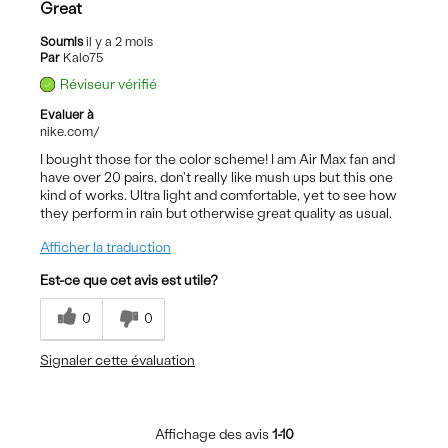
Great
Soumis
il y a 2 mois
Par
Kalo75
Réviseur vérifié
Evaluer à
nike.com/
I bought those for the color scheme! I am Air Max fan and
have over 20 pairs, don't really like mush ups but this one
kind of works. Ultra light and comfortable, yet to see how
they perform in rain but otherwise great quality as usual.
Afficher la traduction
Est-ce que cet avis est utile?
0
0
Signaler cette évaluation
Affichage des avis
1-10