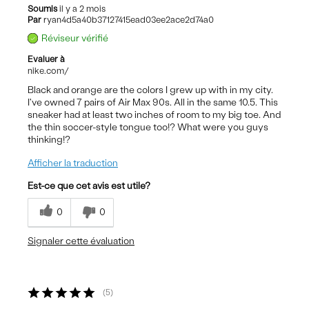
Soumis
il y a 2 mois
Par
ryan4d5a40b37127415ead03ee2ace2d74a0
Réviseur vérifié
Evaluer à
nike.com/
Black and orange are the colors I grew up with in my city.
I've owned 7 pairs of Air Max 90s. All in the same 10.5. This
sneaker had at least two inches of room to my big toe. And
the thin soccer-style tongue too!? What were you guys
thinking!?
Afficher la traduction
Est-ce que cet avis est utile?
0
0
Signaler cette évaluation
5