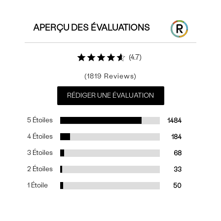
APERÇU DES ÉVALUATIONS
4.7
1819
RÉDIGER UNE ÉVALUATION
5 Étoiles
1484
4 Étoiles
184
3 Étoiles
68
2 Étoiles
33
1 Étoile
50