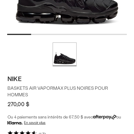
Offres
Plus
de
du
couleurs
produit
NIKE
BASKETS AIR VAPORMAX PLUS NOIRES POUR
HOMMES
270,00 $
Ou 4 paiements sans intérêts de 67,50 $ avec
ou
En savoir plus