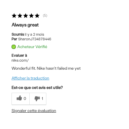
5
Always great
Soumis
il y a 2 mois
Par
SharonJ734878446
Acheteur Vérifié
Evaluer à
nike.com/
Wonderful fit. Nike hasn't failed me yet
Afficher la traduction
Est-ce que cet avis est utile?
0
1
Signaler cette évaluation