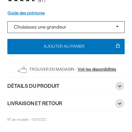
4.7
Pointure
Guide des pointures
Ajouter
au
AJOUTER AU PANIER
panier
TROUVER EN MAGASIN -
Voir les disponibilités
DÉTAILS DU PRODUIT
LIVRAISON ET RETOUR
N° de modèle :
11210323
Commentaires